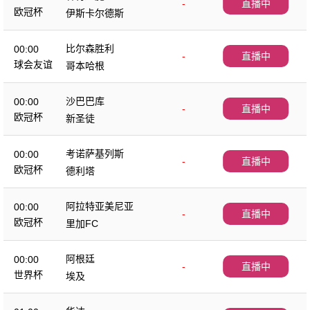
-
直播中
欧冠杯
伊斯卡尔德斯
比尔森胜利
00:00
-
直播中
球会友谊
哥本哈根
沙巴巴库
00:00
-
直播中
欧冠杯
新圣徒
考诺萨基列斯
00:00
-
直播中
欧冠杯
德利塔
阿拉特亚美尼亚
00:00
-
直播中
欧冠杯
里加FC
阿根廷
00:00
-
直播中
世界杯
埃及