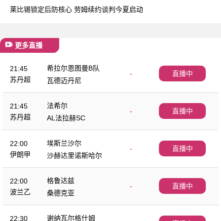
莱比锡锁定后防核心 劳姆续约谈判今夏启动
更多直播
希拉尔恩图曼B队
21:45
-
直播中
苏丹超
瓦德迈丹尼
法希尔
21:45
-
直播中
苏丹超
AL法拉赫SC
埃斯兰沙尔
22:00
-
直播中
伊朗甲
沙赫达里诺斯哈尔
格鲁达兹
22:00
-
直播中
波兰乙
桑德克亚
谢纳瓦尔格什姆
22:30