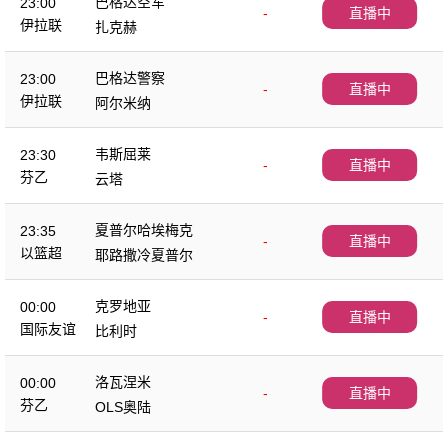
巴格达空军
23:00
-
直播中
伊拉联
扎克赫
巴格达警察
23:00
-
直播中
伊拉联
阿尔米纳
韦斯屈莱
23:30
-
直播中
芬乙
云塔
夏普尔哈埃梅克
23:35
-
直播中
以篮超
耶路撒冷夏普尔
克罗地亚
00:00
-
直播中
国际友谊
比利时
洛瓦涅米
00:00
-
直播中
芬乙
OLS奥陆