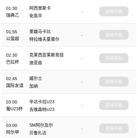
阿西里斯卡
01:30
-
即将开始
瑞典乙
安高平
里雄马卡比
01:55
-
即将开始
以篮超
特拉维夫夏普尔
克莱西亚莱斯竞技
02:30
-
即将开始
巴拉杯
迪亚兹
威尔士
02:45
-
即将开始
国际友谊
加纳
辛达卡拉U23
03:00
-
即将开始
葡U23杯
吉维森特U23
SM阿尔及尔
03:00
-
即将开始
阿尔甲
贝鲁扎达