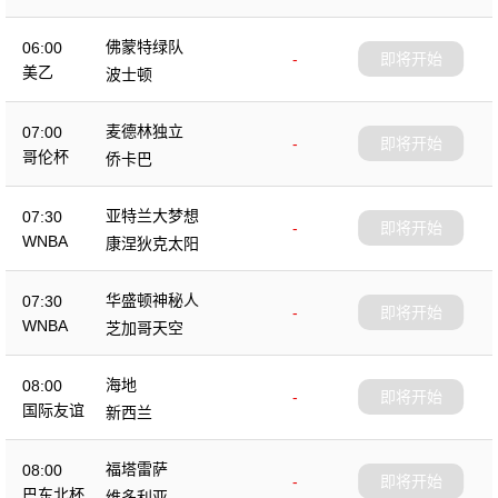
佛蒙特绿队
06:00
-
即将开始
美乙
波士顿
麦德林独立
07:00
-
即将开始
哥伦杯
侨卡巴
亚特兰大梦想
07:30
-
即将开始
WNBA
康涅狄克太阳
华盛顿神秘人
07:30
-
即将开始
WNBA
芝加哥天空
海地
08:00
-
即将开始
国际友谊
新西兰
福塔雷萨
08:00
-
即将开始
巴东北杯
维多利亚