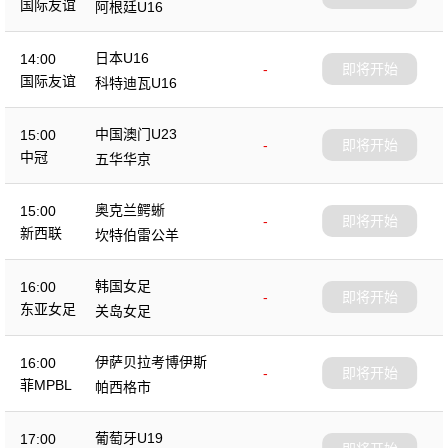
国际友谊
阿根廷U16
日本U16
14:00
-
即将开始
国际友谊
科特迪瓦U16
中国澳门U23
15:00
-
即将开始
中冠
五华华京
奥克兰鳄蜥
15:00
-
即将开始
新西联
坎特伯雷公羊
韩国女足
16:00
-
即将开始
东亚女足
关岛女足
伊萨贝拉考博伊斯
16:00
-
即将开始
菲MPBL
帕西格市
葡萄牙U19
17:00