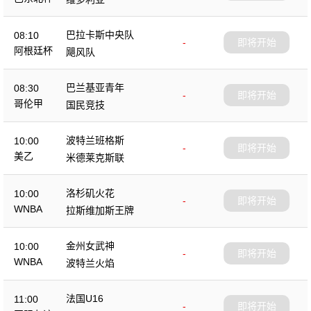
巴拉卡斯中央队
08:10
-
即将开始
阿根廷杯
飓风队
巴兰基亚青年
08:30
-
即将开始
哥伦甲
国民竞技
波特兰班格斯
10:00
-
即将开始
美乙
米德莱克斯联
洛杉矶火花
10:00
-
即将开始
WNBA
拉斯维加斯王牌
金州女武神
10:00
-
即将开始
WNBA
波特兰火焰
法国U16
11:00
-
即将开始