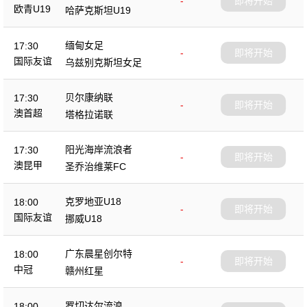
-
即将开始
欧青U19
哈萨克斯坦U19
缅甸女足
17:30
-
即将开始
国际友谊
乌兹别克斯坦女足
贝尔康纳联
17:30
-
即将开始
澳首超
塔格拉诺联
阳光海岸流浪者
17:30
-
即将开始
澳昆甲
圣乔治维莱FC
克罗地亚U18
18:00
-
即将开始
国际友谊
挪威U18
广东晨星创尔特
18:00
-
即将开始
中冠
赣州红星
罗切达尔流浪
18:00