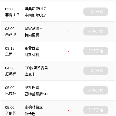
坦桑尼亚U17
03:00
-
即将开始
非青U17
塞内加尔U17
皇家马德里
03:00
-
即将开始
西篮甲
特内里费
布雷西亚
03:15
-
即将开始
意丙
阿斯科利
CD拉盟普吉里
04:30
-
即将开始
厄瓜杯
库恩卡
奥杜巴雷
05:00
-
即将开始
巴拉杯
亚特兰蒂斯SC
麦德林独立
05:00
-
即将开始
哥伦杯
侨卡巴