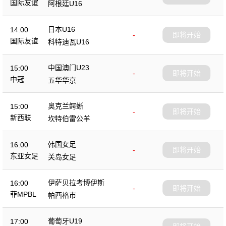
国际友谊
阿根廷U16
日本U16
14:00
-
即将开始
国际友谊
科特迪瓦U16
中国澳门U23
15:00
-
即将开始
中冠
五华华京
奥克兰鳄蜥
15:00
-
即将开始
新西联
坎特伯雷公羊
韩国女足
16:00
-
即将开始
东亚女足
关岛女足
伊萨贝拉考博伊斯
16:00
-
即将开始
菲MPBL
帕西格市
葡萄牙U19
17:00