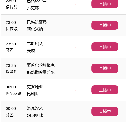
巴格达空军
23:00
-
直播中
伊拉联
扎克赫
巴格达警察
23:00
-
直播中
伊拉联
阿尔米纳
韦斯屈莱
23:30
-
直播中
芬乙
云塔
夏普尔哈埃梅克
23:35
-
直播中
以篮超
耶路撒冷夏普尔
克罗地亚
00:00
-
直播中
国际友谊
比利时
洛瓦涅米
00:00
-
直播中
芬乙
OLS奥陆