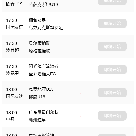
-
即将开始
欧青U19
哈萨克斯坦U19
缅甸女足
17:30
-
即将开始
国际友谊
乌兹别克斯坦女足
贝尔康纳联
17:30
-
即将开始
澳首超
塔格拉诺联
阳光海岸流浪者
17:30
-
即将开始
澳昆甲
圣乔治维莱FC
克罗地亚U18
18:00
-
即将开始
国际友谊
挪威U18
广东晨星创尔特
18:00
-
即将开始
中冠
赣州红星
罗切达尔流浪
18:00