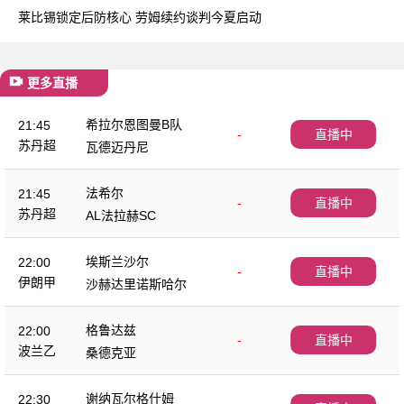
莱比锡锁定后防核心 劳姆续约谈判今夏启动
更多直播
希拉尔恩图曼B队
21:45
-
直播中
苏丹超
瓦德迈丹尼
法希尔
21:45
-
直播中
苏丹超
AL法拉赫SC
埃斯兰沙尔
22:00
-
直播中
伊朗甲
沙赫达里诺斯哈尔
格鲁达兹
22:00
-
直播中
波兰乙
桑德克亚
谢纳瓦尔格什姆
22:30