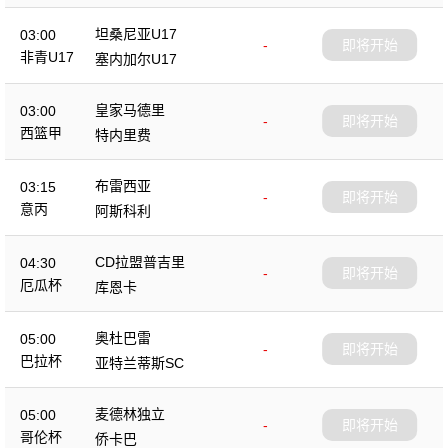
坦桑尼亚U17
03:00
-
即将开始
非青U17
塞内加尔U17
皇家马德里
03:00
-
即将开始
西篮甲
特内里费
布雷西亚
03:15
-
即将开始
意丙
阿斯科利
CD拉盟普吉里
04:30
-
即将开始
厄瓜杯
库恩卡
奥杜巴雷
05:00
-
即将开始
巴拉杯
亚特兰蒂斯SC
麦德林独立
05:00
-
即将开始
哥伦杯
侨卡巴