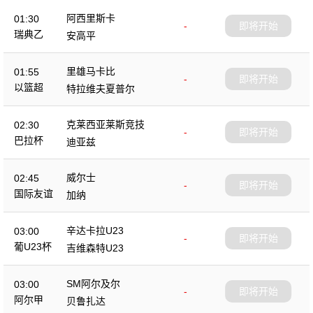
阿西里斯卡
01:30
-
即将开始
瑞典乙
安高平
里雄马卡比
01:55
-
即将开始
以篮超
特拉维夫夏普尔
克莱西亚莱斯竞技
02:30
-
即将开始
巴拉杯
迪亚兹
威尔士
02:45
-
即将开始
国际友谊
加纳
辛达卡拉U23
03:00
-
即将开始
葡U23杯
吉维森特U23
SM阿尔及尔
03:00
-
即将开始
阿尔甲
贝鲁扎达