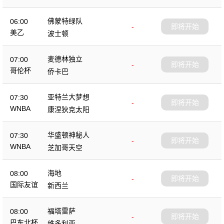
佛蒙特绿队
06:00
-
即将开始
美乙
波士顿
麦德林独立
07:00
-
即将开始
哥伦杯
侨卡巴
亚特兰大梦想
07:30
-
即将开始
WNBA
康涅狄克太阳
华盛顿神秘人
07:30
-
即将开始
WNBA
芝加哥天空
海地
08:00
-
即将开始
国际友谊
新西兰
福塔雷萨
08:00
-
即将开始
巴东北杯
维多利亚