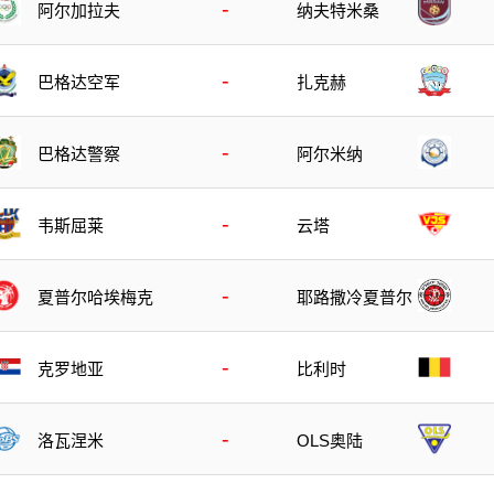
-
阿尔加拉夫
纳夫特米桑
-
巴格达空军
扎克赫
-
巴格达警察
阿尔米纳
-
韦斯屈莱
云塔
-
夏普尔哈埃梅克
耶路撒冷夏普尔
-
克罗地亚
比利时
-
洛瓦涅米
OLS奥陆