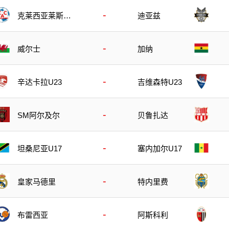
-
克莱西亚莱斯竞
迪亚兹
技
-
威尔士
加纳
-
辛达卡拉U23
吉维森特U23
-
SM阿尔及尔
贝鲁扎达
-
坦桑尼亚U17
塞内加尔U17
-
皇家马德里
特内里费
-
布雷西亚
阿斯科利