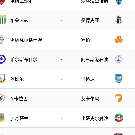
-
埃斯兰沙尔
沙赫达里诺斯哈
尔
-
格鲁达兹
桑德克亚
-
谢纳瓦尔格什姆
塞柏
-
帕尔斯布什尔
阿巴斯港石油
-
阿比尔
巴格达
-
Al卡拉巴
艾卡尔玛
-
加奇萨兰
比萨克尔曼沙