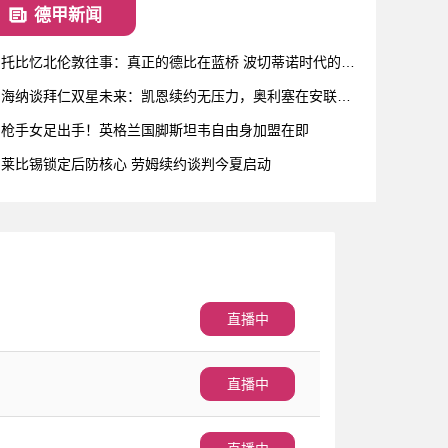
德甲新闻
托比忆北伦敦往事：真正的德比在蓝桥 波切蒂诺时代的热
刺被低估了
海纳谈拜仁双星未来：凯恩续约无压力，奥利塞在安联球
场如鱼得水
枪手女足出手！英格兰国脚斯坦韦自由身加盟在即
莱比锡锁定后防核心 劳姆续约谈判今夏启动
直播中
直播中