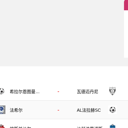
-
希拉尔恩图曼B
瓦德迈丹尼
队
-
法希尔
AL法拉赫SC