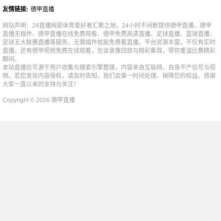
友情链接:
德甲直播
网站声明：24直播网是体育爱好者汇聚之地，24小时不间断提供德甲直播、德甲
直播无插件、德甲直播在线免费观看、德甲免费高清直播、足球直播、篮球直播、
足球五大联赛直播等服务，无需插件就能免费看直播。平台资源丰富，不仅有实时
直播，还有德甲视频免费在线观看，包含录像回放与精彩集锦，带你重温比赛精彩
瞬间。
本站直播信号源于用户收集与搜索引擎整理，内容来自互联网，自身不产信号与视
频。若您发现内容侵权，请及时告知，我们会第一时间处理，保障您的权益。感谢
大家一直以来的支持与关注！
Copyright © 2026 德甲直播