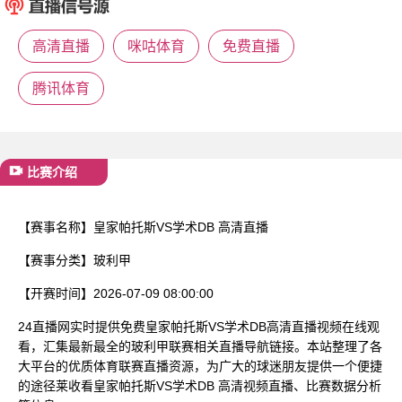
已结束
高清直播
咪咕体育
免费直播
腾讯体育
比赛介绍
【赛事名称】
皇家帕托斯VS学术DB 高清直播
【赛事分类】
玻利甲
【开赛时间】
2026-07-09 08:00:00
24直播网实时提供免费皇家帕托斯VS学术DB高清直播视频在线观
看，汇集最新最全的玻利甲联赛相关直播导航链接。本站整理了各
大平台的优质体育联赛直播资源，为广大的球迷朋友提供一个便捷
的途径莱收看皇家帕托斯VS学术DB 高清视频直播、比赛数据分析