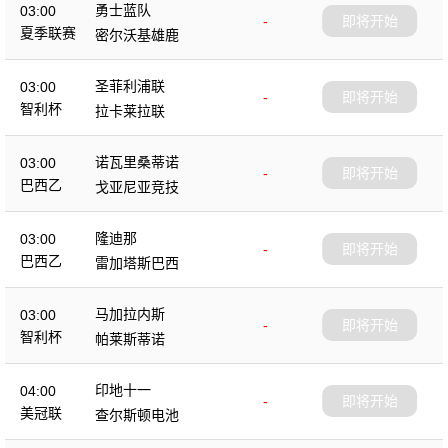
勇士蓝队
03:00
-
即将开始
夏季联赛
密尔沃基雄鹿
圣菲利浦联
03:00
-
即将开始
智利杯
拉卡莱拉联
诺瓦里桑蒂诺
03:00
-
即将开始
巴西乙
戈亚尼亚竞技
隆迪那
03:00
-
即将开始
巴西乙
雷加塔斯巴西
马加拉内斯
03:00
-
即将开始
智利杯
帕莱斯蒂诺
印地十一
04:00
-
即将开始
美冠联
查尔斯顿电池