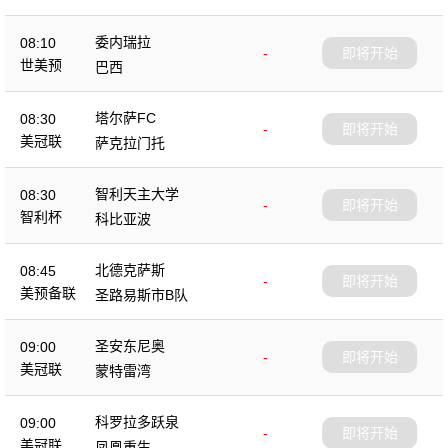
委内瑞拉
08:10
-
即将开始
世美预
巴西
塔尔萨FC
08:30
-
即将开始
美冠联
萨克拉门托
智利天主大学
08:30
-
即将开始
智利杯
科比亚波
北德克萨斯
08:45
-
即将开始
美预备联
圣路易斯市B队
圣安东尼奥
09:00
-
即将开始
美冠联
蒙特雷湾
科罗拉多跃泉
09:00
-
即将开始
美冠联
凤凰重生