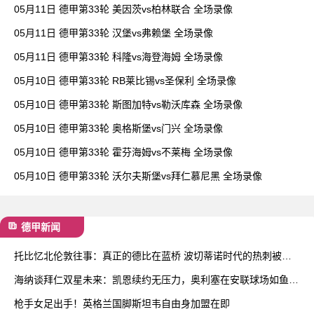
05月11日 德甲第33轮 美因茨vs柏林联合 全场录像
05月11日 德甲第33轮 汉堡vs弗赖堡 全场录像
05月11日 德甲第33轮 科隆vs海登海姆 全场录像
05月10日 德甲第33轮 RB莱比锡vs圣保利 全场录像
05月10日 德甲第33轮 斯图加特vs勒沃库森 全场录像
05月10日 德甲第33轮 奥格斯堡vs门兴 全场录像
05月10日 德甲第33轮 霍芬海姆vs不莱梅 全场录像
05月10日 德甲第33轮 沃尔夫斯堡vs拜仁慕尼黑 全场录像
德甲新闻
托比忆北伦敦往事：真正的德比在蓝桥 波切蒂诺时代的热刺被低
估了
海纳谈拜仁双星未来：凯恩续约无压力，奥利塞在安联球场如鱼得
水
枪手女足出手！英格兰国脚斯坦韦自由身加盟在即