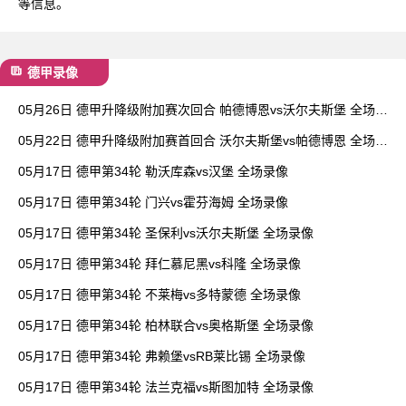
等信息。
德甲录像
05月26日 德甲升降级附加赛次回合 帕德博恩vs沃尔夫斯堡 全场录
像
05月22日 德甲升降级附加赛首回合 沃尔夫斯堡vs帕德博恩 全场录
像
05月17日 德甲第34轮 勒沃库森vs汉堡 全场录像
05月17日 德甲第34轮 门兴vs霍芬海姆 全场录像
05月17日 德甲第34轮 圣保利vs沃尔夫斯堡 全场录像
05月17日 德甲第34轮 拜仁慕尼黑vs科隆 全场录像
05月17日 德甲第34轮 不莱梅vs多特蒙德 全场录像
05月17日 德甲第34轮 柏林联合vs奥格斯堡 全场录像
05月17日 德甲第34轮 弗赖堡vsRB莱比锡 全场录像
05月17日 德甲第34轮 法兰克福vs斯图加特 全场录像