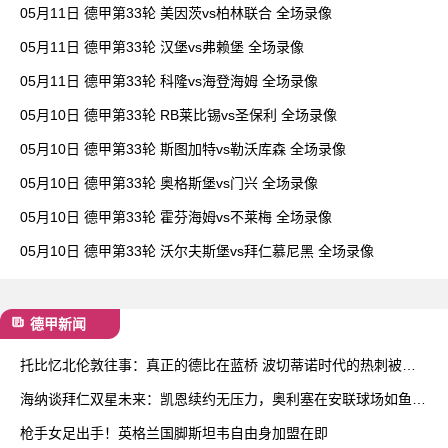
05月11日 德甲第33轮 美因茨vs柏林联合 全场录像
05月11日 德甲第33轮 汉堡vs弗赖堡 全场录像
05月11日 德甲第33轮 科隆vs海登海姆 全场录像
05月10日 德甲第33轮 RB莱比锡vs圣保利 全场录像
05月10日 德甲第33轮 斯图加特vs勒沃库森 全场录像
05月10日 德甲第33轮 奥格斯堡vs门兴 全场录像
05月10日 德甲第33轮 霍芬海姆vs不莱梅 全场录像
05月10日 德甲第33轮 沃尔夫斯堡vs拜仁慕尼黑 全场录像
德甲新闻
托比忆北伦敦往事：真正的德比在蓝桥 波切蒂诺时代的热刺被低
估了
海纳谈拜仁双星未来：凯恩续约无压力，奥利塞在安联球场如鱼得
水
枪手女足出手！英格兰国脚斯坦韦自由身加盟在即