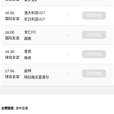
澳大利亚U17
16:00
-
即将开始
国际友谊
尼日利亚U17
龙仁FC
16:00
-
即将开始
国际友谊
越南
里昂
16:30
-
即将开始
球会友谊
梅肯
兹林
17:00
-
即将开始
球会友谊
特拉维夫夏普尔
友情链接:
德甲直播