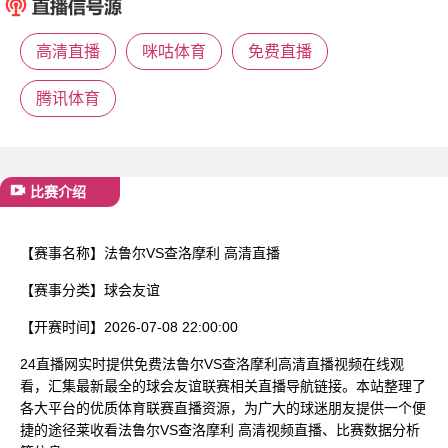
已结束
高清直播
咪咕体育
免费直播
腾讯体育
比赛介绍
【赛事名称】
法鲁尔VS查洛摩利 高清直播
【赛事分类】
球会友谊
【开赛时间】
2026-07-08 22:00:00
24直播网实时提供免费法鲁尔VS查洛摩利高清直播视频在线观
看，汇集最新最全的球会友谊联赛相关直播导航链接。本站整理了
各大平台的优质体育联赛直播资源，为广大的球迷朋友提供一个便
捷的途径莱收看法鲁尔VS查洛摩利 高清视频直播、比赛数据分析