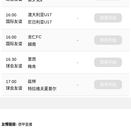
澳大利亚U17
16:00
-
即将开始
国际友谊
尼日利亚U17
龙仁FC
16:00
-
即将开始
国际友谊
越南
里昂
16:30
-
即将开始
球会友谊
梅肯
兹林
17:00
-
即将开始
球会友谊
特拉维夫夏普尔
友情链接:
德甲直播