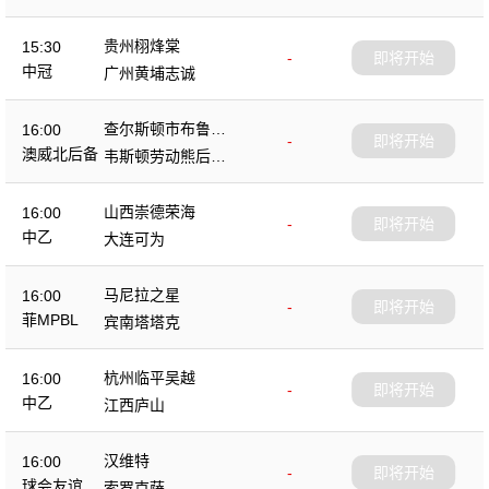
贵州栩烽棠
15:30
-
即将开始
中冠
广州黄埔志诚
查尔斯顿市布鲁斯
16:00
-
即将开始
后备队
澳威北后备
韦斯顿劳动熊后备
队
山西崇德荣海
16:00
-
即将开始
中乙
大连可为
马尼拉之星
16:00
-
即将开始
菲MPBL
宾南塔塔克
杭州临平吴越
16:00
-
即将开始
中乙
江西庐山
汉维特
16:00
-
即将开始
球会友谊
索罗克萨