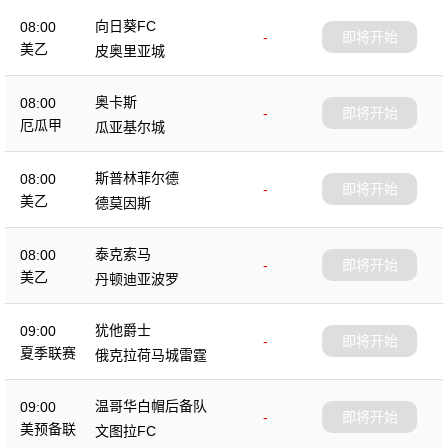
向日葵FC
08:00
-
即将开始
美乙
皮奥里亚城
奥卡斯
08:00
-
即将开始
厄瓜甲
瓜亚基尔城
斯普林菲尔德
08:00
-
即将开始
美乙
德莫因斯
泰克索马
08:00
-
即将开始
美乙
丹顿迪亚波罗
犹他爵士
09:00
-
即将开始
夏季联赛
俄克拉荷马城雷霆
温哥华白帽后备队
09:00
-
即将开始
美预备联
文图拉FC