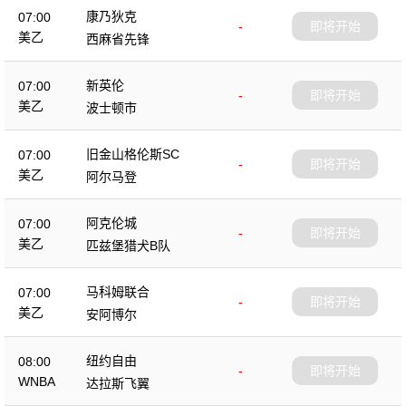
康乃狄克
07:00
-
即将开始
美乙
西麻省先锋
新英伦
07:00
-
即将开始
美乙
波士顿市
旧金山格伦斯SC
07:00
-
即将开始
美乙
阿尔马登
阿克伦城
07:00
-
即将开始
美乙
匹兹堡猎犬B队
马科姆联合
07:00
-
即将开始
美乙
安阿博尔
纽约自由
08:00
-
即将开始
WNBA
达拉斯飞翼