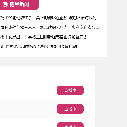
德甲新闻
托比忆北伦敦往事：真正的德比在蓝桥 波切蒂诺时代的热
刺被低估了
海纳谈拜仁双星未来：凯恩续约无压力，奥利塞在安联球
场如鱼得水
枪手女足出手！英格兰国脚斯坦韦自由身加盟在即
莱比锡锁定后防核心 劳姆续约谈判今夏启动
直播中
直播中