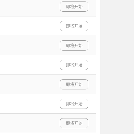
即将开始
即将开始
即将开始
即将开始
即将开始
即将开始
即将开始