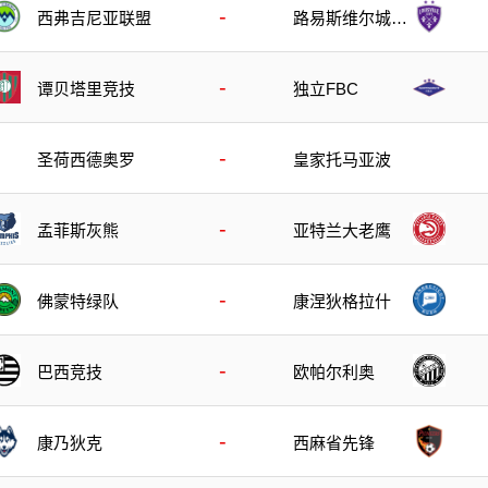
-
西弗吉尼亚联盟
路易斯维尔城B
队
-
谭贝塔里竞技
独立FBC
-
圣荷西德奥罗
皇家托马亚波
-
孟菲斯灰熊
亚特兰大老鹰
-
佛蒙特绿队
康涅狄格拉什
-
巴西竞技
欧帕尔利奥
-
康乃狄克
西麻省先锋