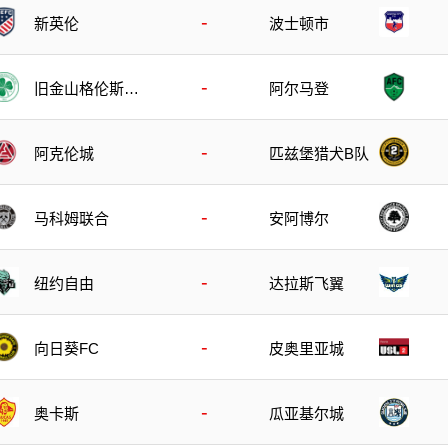
-
新英伦
波士顿市
-
旧金山格伦斯S
阿尔马登
C
-
阿克伦城
匹兹堡猎犬B队
-
马科姆联合
安阿博尔
-
纽约自由
达拉斯飞翼
-
向日葵FC
皮奥里亚城
-
奥卡斯
瓜亚基尔城