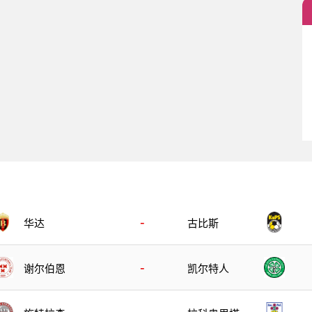
-
华达
古比斯
-
谢尔伯恩
凯尔特人