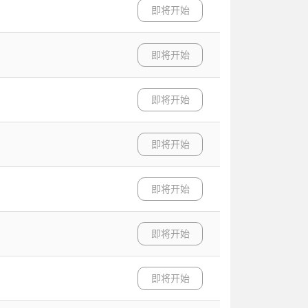
即将开始
即将开始
即将开始
即将开始
即将开始
即将开始
即将开始