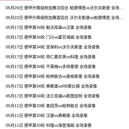
05月26日 德甲升降级附加赛次回合 帕德博恩vs沃尔夫斯堡 全场录
像
05月22日 德甲升降级附加赛首回合 沃尔夫斯堡vs帕德博恩 全场录
像
05月17日 德甲第34轮 勒沃库森vs汉堡 全场录像
05月17日 德甲第34轮 门兴vs霍芬海姆 全场录像
05月17日 德甲第34轮 圣保利vs沃尔夫斯堡 全场录像
05月17日 德甲第34轮 拜仁慕尼黑vs科隆 全场录像
05月17日 德甲第34轮 不莱梅vs多特蒙德 全场录像
05月17日 德甲第34轮 柏林联合vs奥格斯堡 全场录像
05月17日 德甲第34轮 弗赖堡vsRB莱比锡 全场录像
05月17日 德甲第34轮 法兰克福vs斯图加特 全场录像
05月11日 德甲第33轮 美因茨vs柏林联合 全场录像
05月11日 德甲第33轮 汉堡vs弗赖堡 全场录像
05月11日 德甲第33轮 科隆vs海登海姆 全场录像