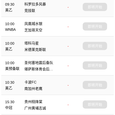
科罗拉多风暴
09:30
-
即将开始
美乙
竞技联
凤凰城水银
10:00
-
即将开始
WNBA
芝加哥天空
塔科马星
10:00
-
即将开始
美乙
米德莱克斯联
圣何塞地震后备队
10:00
-
即将开始
美预备联
堪萨斯体育会后备
队
卡波FC
10:30
-
即将开始
美乙
南加州老鹰
贵州栩烽棠
15:30
-
即将开始
中冠
广州黄埔志诚