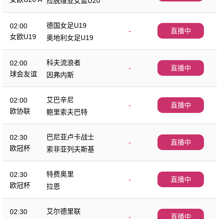
拉脱维亚女篮U20
德国女足U19
02:00
-
直播中
女欧U19
奥地利女足U19
科夫流浪者
02:00
-
直播中
球会友谊
因弗内斯
艾巴辛尼
02:00
-
直播中
欧协联
鲍里索夫巴特
巴尼亚卢卡战士
02:30
-
直播中
欧冠杯
索非亚列夫斯基
特费奥里
02:30
-
直播中
欧冠杯
拉恩
艾尔德里联
02:30
-
直播中