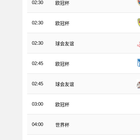
02:30
欧冠杯
02:30
欧冠杯
02:30
球会友谊
02:45
欧冠杯
02:45
球会友谊
03:00
欧冠杯
04:00
世界杯