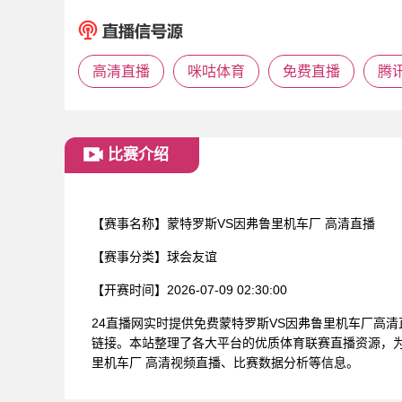
高清直播
咪咕体育
免费直播
腾
比赛介绍
【赛事名称】
蒙特罗斯VS因弗鲁里机车厂 高清直播
【赛事分类】
球会友谊
【开赛时间】
2026-07-09 02:30:00
24直播网实时提供免费蒙特罗斯VS因弗鲁里机车厂高
链接。本站整理了各大平台的优质体育联赛直播资源，为
里机车厂 高清视频直播、比赛数据分析等信息。