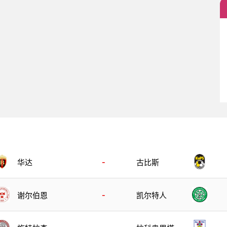
-
华达
古比斯
-
谢尔伯恩
凯尔特人