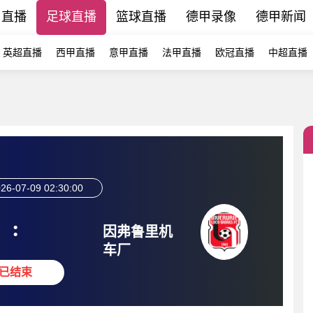
甲直播
足球直播
篮球直播
德甲录像
德甲新闻
英超直播
西甲直播
意甲直播
法甲直播
欧冠直播
中超直播
26-07-09 02:30:00
:
因弗鲁里机
车厂
已结束