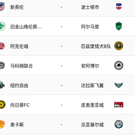
-
新英伦
波士顿市
-
旧金山格伦斯S
阿尔马登
C
-
阿克伦城
匹兹堡猎犬B队
-
马科姆联合
安阿博尔
-
纽约自由
达拉斯飞翼
-
向日葵FC
皮奥里亚城
-
奥卡斯
瓜亚基尔城