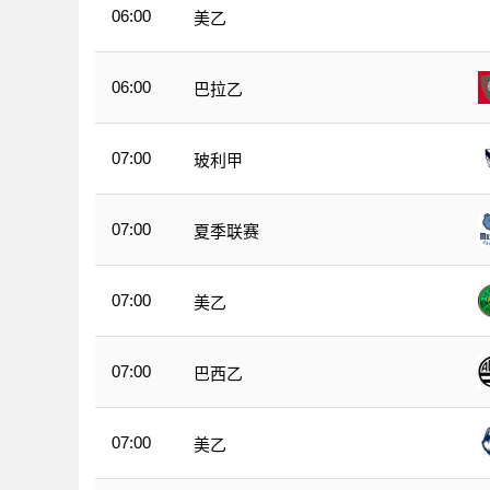
06:00
美乙
06:00
巴拉乙
07:00
玻利甲
07:00
夏季联赛
07:00
美乙
07:00
巴西乙
07:00
美乙