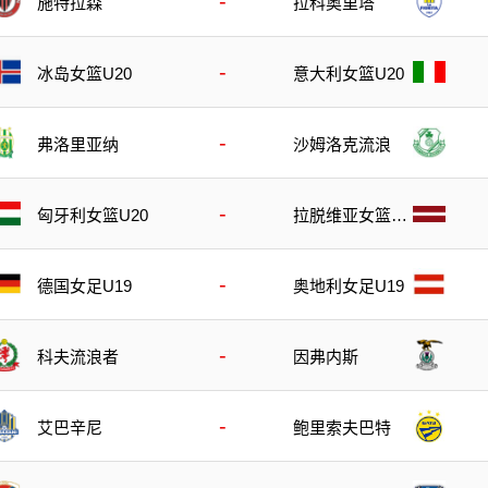
-
施特拉森
拉科奥里塔
-
冰岛女篮U20
意大利女篮U20
-
弗洛里亚纳
沙姆洛克流浪
-
匈牙利女篮U20
拉脱维亚女篮U2
0
-
德国女足U19
奥地利女足U19
-
科夫流浪者
因弗内斯
-
艾巴辛尼
鲍里索夫巴特