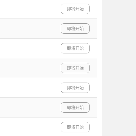
即将开始
即将开始
即将开始
即将开始
即将开始
即将开始
即将开始