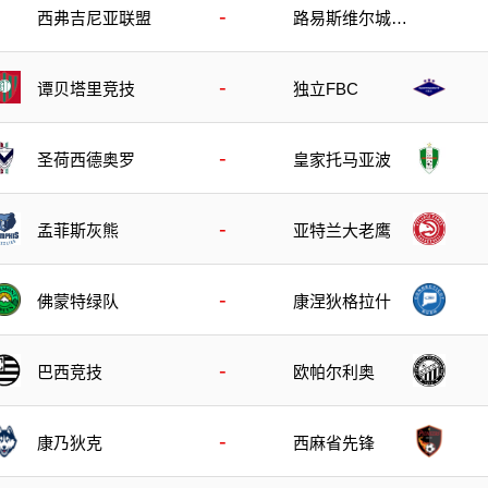
-
西弗吉尼亚联盟
路易斯维尔城B
队
-
谭贝塔里竞技
独立FBC
-
圣荷西德奥罗
皇家托马亚波
-
孟菲斯灰熊
亚特兰大老鹰
-
佛蒙特绿队
康涅狄格拉什
-
巴西竞技
欧帕尔利奥
-
康乃狄克
西麻省先锋