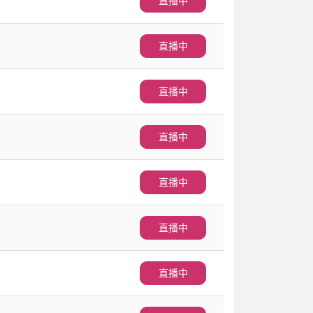
直播中
直播中
直播中
直播中
直播中
直播中
直播中