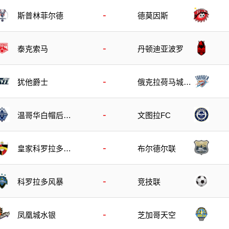
-
斯普林菲尔德
德莫因斯
-
泰克索马
丹顿迪亚波罗
-
犹他爵士
俄克拉荷马城雷
霆
-
温哥华白帽后备
文图拉FC
队
-
皇家科罗拉多狐
布尔德尔联
狸
-
科罗拉多风暴
竞技联
-
芝加哥天空
凤凰城水银