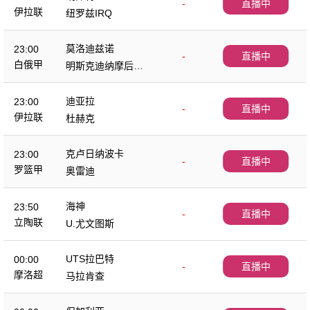
-
直播中
伊拉联
纽罗兹IRQ
莫洛迪兹诺
23:00
-
直播中
白俄甲
明斯克迪纳摩后备
队
迪亚拉
23:00
-
直播中
伊拉联
杜赫克
克卢日纳波卡
23:00
-
直播中
罗篮甲
奥雷迪
海神
23:50
-
直播中
立陶联
U.尤文图斯
UTS拉巴特
00:00
-
直播中
摩洛超
马拉肯查