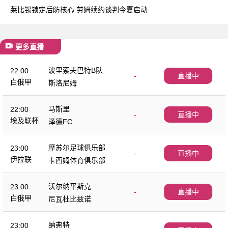
莱比锡锁定后防核心 劳姆续约谈判今夏启动
更多直播
波里索夫巴特B队
22:00
-
直播中
白俄甲
斯洛尼姆
马斯里
22:00
-
直播中
埃及联杯
泽德FC
摩苏尔足球俱乐部
23:00
-
直播中
伊拉联
卡西姆体育俱乐部
沃尔纳平斯克
23:00
-
直播中
白俄甲
尼瓦杜比兹诺
纳弗特
23:00