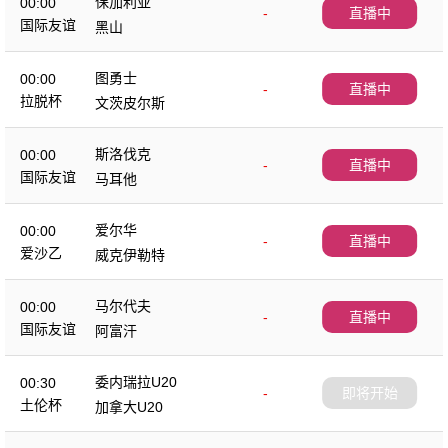
保加利亚
00:00
-
直播中
国际友谊
黑山
图勇士
00:00
-
直播中
拉脱杯
文茨皮尔斯
斯洛伐克
00:00
-
直播中
国际友谊
马耳他
爱尔华
00:00
-
直播中
爱沙乙
威克伊勒特
马尔代夫
00:00
-
直播中
国际友谊
阿富汗
委内瑞拉U20
00:30
-
即将开始
土伦杯
加拿大U20