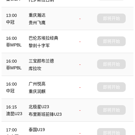
重庆瀚达
13:00
-
即将开始
中冠
贵州飞鹰
巴伦苏埃拉经典
16:00
-
即将开始
菲MPBL
黎刹十字军
三宝颜布兰德
16:00
-
即将开始
菲MPBL
库拉坎
广州悦高
16:00
-
即将开始
中冠
重庆润麒
北极星U23
16:15
-
即将开始
澳昆U23
布里斯班前锋U23
泰国U19
17:00
-
即将开始