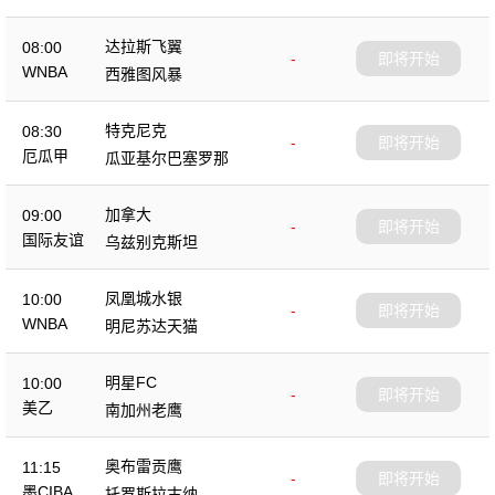
达拉斯飞翼
08:00
-
即将开始
WNBA
西雅图风暴
特克尼克
08:30
-
即将开始
厄瓜甲
瓜亚基尔巴塞罗那
加拿大
09:00
-
即将开始
国际友谊
乌兹别克斯坦
凤凰城水银
10:00
-
即将开始
WNBA
明尼苏达天猫
明星FC
10:00
-
即将开始
美乙
南加州老鹰
奥布雷贡鹰
11:15
-
即将开始
墨CIBA
托罗斯拉古纳