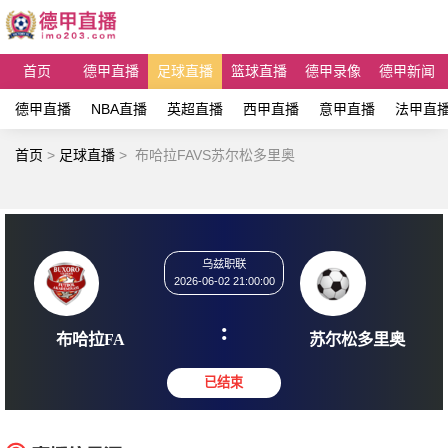
首页
德甲直播
足球直播
篮球直播
德甲录像
德甲新闻
德甲直播
NBA直播
英超直播
西甲直播
意甲直播
法甲直
首页
>
足球直播
>
布哈拉FAVS苏尔松多里奥
乌兹职联
2026-06-02 21:00:00
:
布哈拉FA
苏尔松