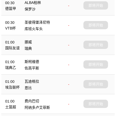
ALBA柏林
00:30
-
即将开始
德篮甲
保罗沙
圣彼得堡泽尼特
00:30
-
即将开始
VTB杯
库班火车头
挪威
01:00
-
即将开始
国际友谊
瑞典
斯柯维德
01:00
-
即将开始
瑞典乙
佐高平斯
瓦迪格拉
01:00
-
即将开始
埃及联杯
恩比
费内巴切
01:00
-
即将开始
土篮超
阿纳多卢艾菲斯