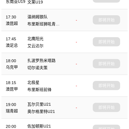
东南亚U19
文莱U19
温纳姆狼队
17:30
-
即将开始
澳昆超
布里斯班狮吼青年
队
北鹰阳光
17:45
-
即将开始
澳足总
艾云达尔
扎波罗热米塔路
18:00
-
即将开始
乌克甲
切尔诺夫策
北极星
18:15
-
即将开始
澳昆甲
布里斯班前锋
瓦尔贝里U21
19:00
-
即将开始
瑞青超
奥尔格里特U21
佐加顿斯U21
20:00