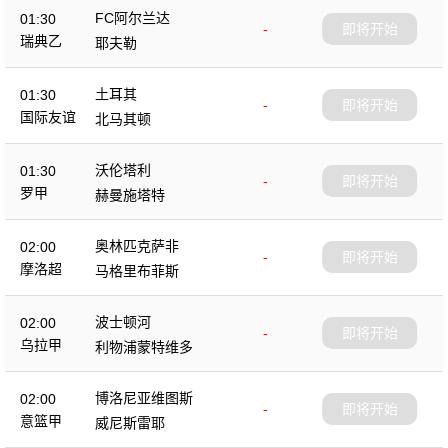
FC阿尔兰达
01:30
-
即将开始
瑞典乙
耶夫勒
土耳其
01:30
-
即将开始
国际友谊
北马其顿
沃伦塔利
01:30
-
即将开始
罗甲
赫曼施塔特
奥林匹克萨非
02:00
-
即将开始
摩洛超
马格里布菲斯
波士顿河
02:00
-
即将开始
乌拉甲
利物浦蒙特维多
博洛尼亚维图斯
02:00
-
即将开始
意篮甲
威尼斯雷耶