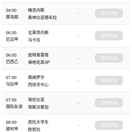
梅克内斯
04:00
-
即将开始
摩洛超
奥林比亚德车拉
北莱昂内斯
06:00
-
即将开始
厄瓜甲
马卡拉
庞特普雷塔
06:00
-
即将开始
巴西乙
保地花高SP
佩纳罗尔
07:00
-
即将开始
乌拉甲
西班牙中心
哥伦比亚
07:00
-
即将开始
国际友谊
哥斯达黎加
宾托大学生
08:00
-
即将开始
玻利甲
欧若拉