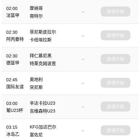
摩纳哥
02:00
-
即将开始
法篮甲
南特尔
菲尼斯皮拉尔
02:30
-
即将开始
阿丙曼特
卡纽埃拉斯
拜仁慕尼黑
02:30
-
即将开始
德篮甲
特莱克姆波恩
奥地利
02:45
-
即将开始
国际友谊
突尼斯
辛达卡拉U23
03:00
-
即将开始
葡U23杯
吉维森特U23
KFG加达巴尔
03:15
-
即将开始
冰岛乙
富佐尼