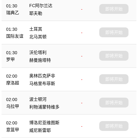
FC阿尔兰达
01:30
-
即将开始
瑞典乙
耶夫勒
土耳其
01:30
-
即将开始
国际友谊
北马其顿
沃伦塔利
01:30
-
即将开始
罗甲
赫曼施塔特
奥林匹克萨非
02:00
-
即将开始
摩洛超
马格里布菲斯
波士顿河
02:00
-
即将开始
乌拉甲
利物浦蒙特维多
博洛尼亚维图斯
02:00
-
即将开始
意篮甲
威尼斯雷耶