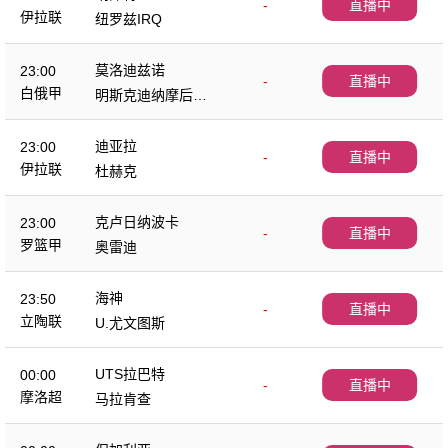
-
直播中
伊拉联
纽罗兹IRQ
莫洛迪兹诺
23:00
-
直播中
白俄甲
明斯克迪纳摩后备
队
迪亚拉
23:00
-
直播中
伊拉联
杜赫克
克卢日纳波卡
23:00
-
直播中
罗篮甲
奥雷迪
海神
23:50
-
直播中
立陶联
U.尤文图斯
UTS拉巴特
00:00
-
直播中
摩洛超
马拉肯查