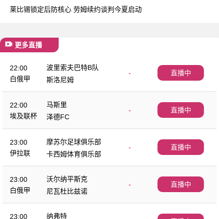
莱比锡锁定后防核心 劳姆续约谈判今夏启动
更多直播
波里索夫巴特B队
22:00
-
直播中
白俄甲
斯洛尼姆
马斯里
22:00
-
直播中
埃及联杯
泽德FC
摩苏尔足球俱乐部
23:00
-
直播中
伊拉联
卡西姆体育俱乐部
沃尔纳平斯克
23:00
-
直播中
白俄甲
尼瓦杜比兹诺
纳弗特
23:00