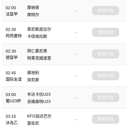
摩纳哥
02:00
-
即将开始
法篮甲
南特尔
菲尼斯皮拉尔
02:30
-
即将开始
阿丙曼特
卡纽埃拉斯
拜仁慕尼黑
02:30
-
即将开始
德篮甲
特莱克姆波恩
奥地利
02:45
-
即将开始
国际友谊
突尼斯
辛达卡拉U23
03:00
-
即将开始
葡U23杯
吉维森特U23
KFG加达巴尔
03:15
-
即将开始
冰岛乙
富佐尼