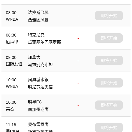
达拉斯飞翼
08:00
-
即将开始
WNBA
西雅图风暴
特克尼克
08:30
-
即将开始
厄瓜甲
瓜亚基尔巴塞罗那
加拿大
09:00
-
即将开始
国际友谊
乌兹别克斯坦
凤凰城水银
10:00
-
即将开始
WNBA
明尼苏达天猫
明星FC
10:00
-
即将开始
美乙
南加州老鹰
奥布雷贡鹰
11:15
-
即将开始
墨CIBA
托罗斯拉古纳