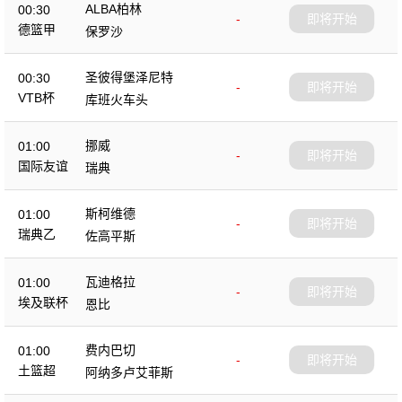
ALBA柏林
00:30
-
即将开始
德篮甲
保罗沙
圣彼得堡泽尼特
00:30
-
即将开始
VTB杯
库班火车头
挪威
01:00
-
即将开始
国际友谊
瑞典
斯柯维德
01:00
-
即将开始
瑞典乙
佐高平斯
瓦迪格拉
01:00
-
即将开始
埃及联杯
恩比
费内巴切
01:00
-
即将开始
土篮超
阿纳多卢艾菲斯