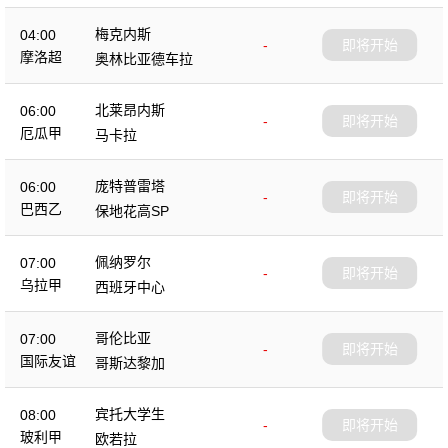
梅克内斯
04:00
-
即将开始
摩洛超
奥林比亚德车拉
北莱昂内斯
06:00
-
即将开始
厄瓜甲
马卡拉
庞特普雷塔
06:00
-
即将开始
巴西乙
保地花高SP
佩纳罗尔
07:00
-
即将开始
乌拉甲
西班牙中心
哥伦比亚
07:00
-
即将开始
国际友谊
哥斯达黎加
宾托大学生
08:00
-
即将开始
玻利甲
欧若拉