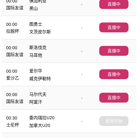
保加利亚
00:00
-
直播中
国际友谊
黑山
图勇士
00:00
-
直播中
拉脱杯
文茨皮尔斯
斯洛伐克
00:00
-
直播中
国际友谊
马耳他
爱尔华
00:00
-
直播中
爱沙乙
威克伊勒特
马尔代夫
00:00
-
直播中
国际友谊
阿富汗
委内瑞拉U20
00:30
-
即将开始
土伦杯
加拿大U20