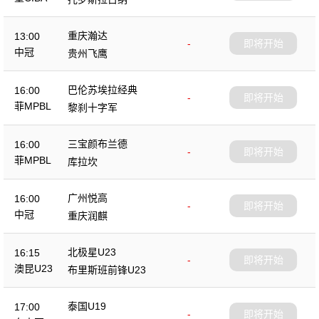
重庆瀚达
13:00
-
即将开始
中冠
贵州飞鹰
巴伦苏埃拉经典
16:00
-
即将开始
菲MPBL
黎刹十字军
三宝颜布兰德
16:00
-
即将开始
菲MPBL
库拉坎
广州悦高
16:00
-
即将开始
中冠
重庆润麒
北极星U23
16:15
-
即将开始
澳昆U23
布里斯班前锋U23
泰国U19
17:00
-
即将开始