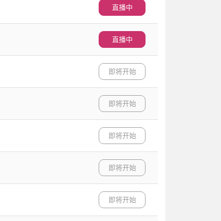
直播中
直播中
即将开始
即将开始
即将开始
即将开始
即将开始