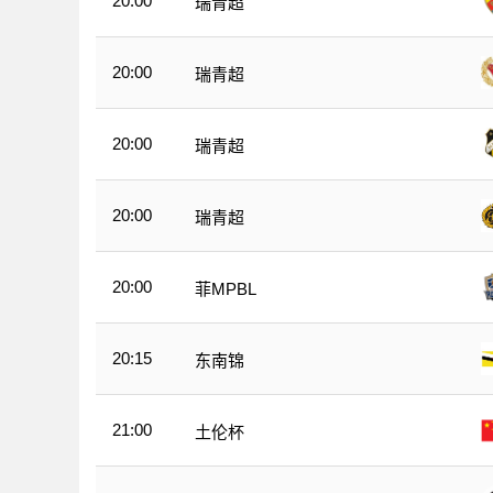
20:00
瑞青超
20:00
瑞青超
20:00
瑞青超
20:00
瑞青超
20:00
菲MPBL
20:15
东南锦
21:00
土伦杯