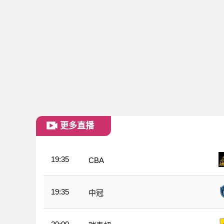
更多直播
19:35
CBA
19:35
中冠