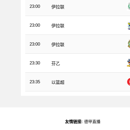
23:00
伊拉联
23:00
伊拉联
23:00
伊拉联
23:30
芬乙
23:35
以篮超
友情链接:
德甲直播