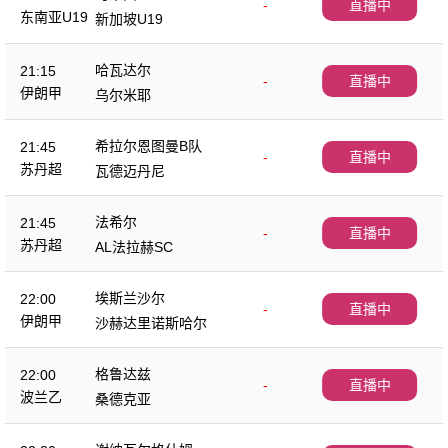
-
直播中
东南亚U19
新加坡U19
哈瓦达尔
21:15
-
直播中
伊朗甲
乌尔米耶
希拉尔恩图曼B队
21:45
-
直播中
苏丹超
瓦德迈丹尼
法希尔
21:45
-
直播中
苏丹超
AL法拉赫SC
埃斯兰沙尔
22:00
-
直播中
伊朗甲
沙赫达里诺斯哈尔
格鲁达兹
22:00
-
直播中
波兰乙
桑德克亚