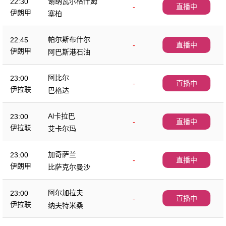
谢纳瓦尔格什姆
22:30
-
直播中
伊朗甲
塞柏
帕尔斯布什尔
22:45
-
直播中
伊朗甲
阿巴斯港石油
阿比尔
23:00
-
直播中
伊拉联
巴格达
Al卡拉巴
23:00
-
直播中
伊拉联
艾卡尔玛
加奇萨兰
23:00
-
直播中
伊朗甲
比萨克尔曼沙
阿尔加拉夫
23:00
-
直播中
伊拉联
纳夫特米桑