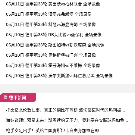
05月11日 德甲第33轮 美因茨vs柏林联合 全场录像
05月11日 德甲第33轮 汉堡vs弗赖堡 全场录像
05月11日 德甲第33轮 科隆vs海登海姆 全场录像
05月10日 德甲第33轮 RB莱比锡vs圣保利 全场录像
05月10日 德甲第33轮 斯图加特vs勒沃库森 全场录像
05月10日 德甲第33轮 奥格斯堡vs门兴 全场录像
05月10日 德甲第33轮 霍芬海姆vs不莱梅 全场录像
05月10日 德甲第33轮 沃尔夫斯堡vs拜仁慕尼黑 全场录像
德甲新闻
托比忆北伦敦往事：真正的德比在蓝桥 波切蒂诺时代的热刺被低
估了
海纳谈拜仁双星未来：凯恩续约无压力，奥利塞在安联球场如鱼得
水
枪手女足出手！英格兰国脚斯坦韦自由身加盟在即