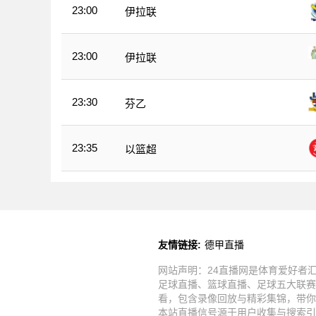
23:00
伊拉联
23:00
伊拉联
23:30
芬乙
23:35
以篮超
友情链接:
德甲直播
网站声明：24直播网是体育爱好者
足球直播、篮球直播、足球五大联赛
看，包含录像回放与精彩集锦，带你
本站直播信号源于用户收集与搜索引