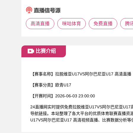
高清直播
咪咕体育
免费直播
腾
比赛介绍
【赛事名称】
拉脱维亚U17VS阿尔巴尼亚U17 高清直播
【赛事分类】
欧青U17
【开赛时间】
2026-06-03 23:00:00
24直播网实时提供免费拉脱维亚U17VS阿尔巴尼亚U1
导航链接。本站整理了各大平台的优质体育联赛直播资
U17VS阿尔巴尼亚U17 高清视频直播、比赛数据分析等