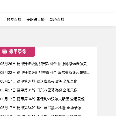
世预赛直播
美职联直播
CBA直播
德甲录像
05月26日 德甲升降级附加赛次回合 帕德博恩vs沃尔夫斯
堡 全场录像
05月22日 德甲升降级附加赛首回合 沃尔夫斯堡vs帕德博
恩 全场录像
05月17日 德甲第34轮 勒沃库森vs汉堡 全场录像
05月17日 德甲第34轮 门兴vs霍芬海姆 全场录像
05月17日 德甲第34轮 圣保利vs沃尔夫斯堡 全场录像
05月17日 德甲第34轮 拜仁慕尼黑vs科隆 全场录像