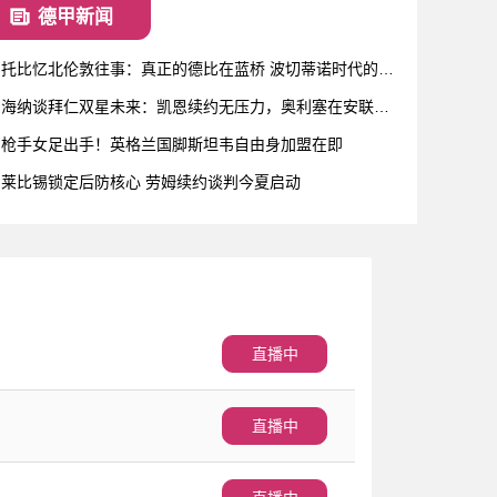
德甲新闻
托比忆北伦敦往事：真正的德比在蓝桥 波切蒂诺时代的热
刺被低估了
海纳谈拜仁双星未来：凯恩续约无压力，奥利塞在安联球
场如鱼得水
枪手女足出手！英格兰国脚斯坦韦自由身加盟在即
莱比锡锁定后防核心 劳姆续约谈判今夏启动
直播中
直播中