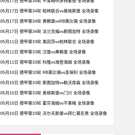
05月17日 德甲第34轮 不莱梅vs多特蒙德 全场录像
05月17日 德甲第34轮 柏林联合vs奥格斯堡 全场录像
05月17日 德甲第34轮 弗赖堡vsRB莱比锡 全场录像
05月17日 德甲第34轮 法兰克福vs斯图加特 全场录像
05月11日 德甲第33轮 美因茨vs柏林联合 全场录像
05月11日 德甲第33轮 汉堡vs弗赖堡 全场录像
05月11日 德甲第33轮 科隆vs海登海姆 全场录像
05月10日 德甲第33轮 RB莱比锡vs圣保利 全场录像
05月10日 德甲第33轮 斯图加特vs勒沃库森 全场录像
05月10日 德甲第33轮 奥格斯堡vs门兴 全场录像
05月10日 德甲第33轮 霍芬海姆vs不莱梅 全场录像
05月10日 德甲第33轮 沃尔夫斯堡vs拜仁慕尼黑 全场录像