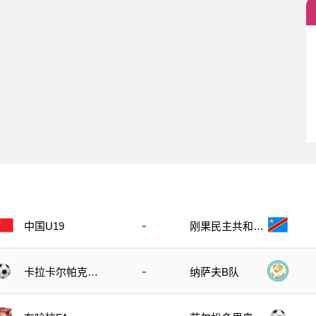
-
刚果民主共和国
中国U19
U23
-
卡拉卡尔帕克斯
纳萨夫B队
坦FA