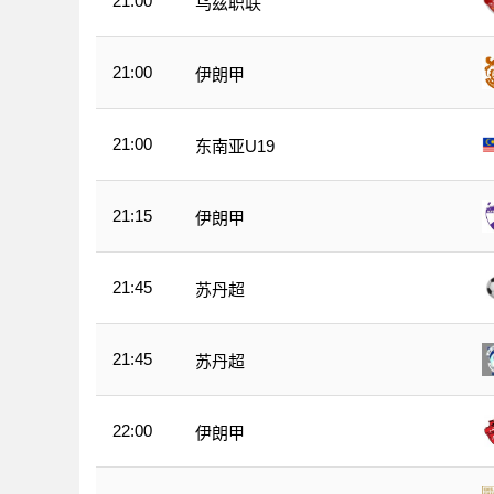
21:00
乌兹职联
21:00
伊朗甲
21:00
东南亚U19
21:15
伊朗甲
21:45
苏丹超
21:45
苏丹超
22:00
伊朗甲