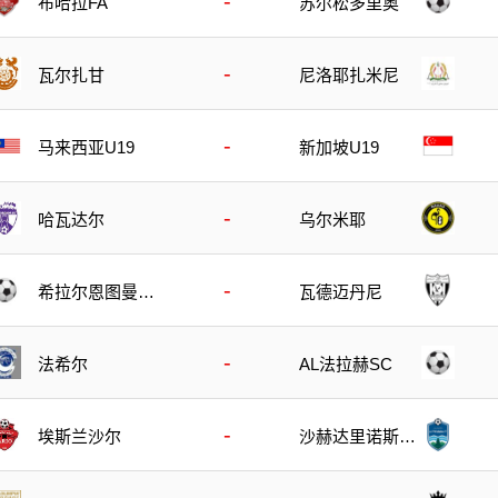
-
布哈拉FA
苏尔松多里奥
-
瓦尔扎甘
尼洛耶扎米尼
-
马来西亚U19
新加坡U19
-
哈瓦达尔
乌尔米耶
-
希拉尔恩图曼B
瓦德迈丹尼
队
-
法希尔
AL法拉赫SC
-
埃斯兰沙尔
沙赫达里诺斯哈
尔