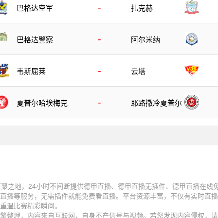
-
巴格达空军
扎克赫
-
巴格达警察
阿尔米纳
-
韦斯屈莱
云塔
-
夏普尔哈埃梅克
耶路撒冷夏普尔
汇聚之地，24小时不间断提供德甲直播、德甲直播无插件、德甲直播在线
直播等服务，无需插件就能免费看直播。平台资源丰富，不仅有实时直播
重温比赛精彩瞬间。
擎整理，内容来自互联网，自身不产信号与视频。若您发现内容侵权，请