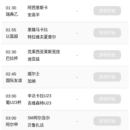
阿西里斯卡
01:30
-
即将开始
瑞典乙
安高平
里雄马卡比
01:55
-
即将开始
以篮超
特拉维夫夏普尔
克莱西亚莱斯竞技
02:30
-
即将开始
巴拉杯
迪亚兹
威尔士
02:45
-
即将开始
国际友谊
加纳
辛达卡拉U23
03:00
-
即将开始
葡U23杯
吉维森特U23
SM阿尔及尔
03:00
-
即将开始
阿尔甲
贝鲁扎达