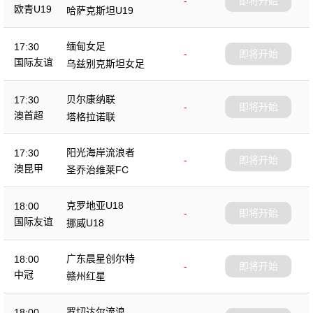
-
即将开始
欧青U19
哈萨克斯坦U19
缅甸女足
17:30
-
即将开始
国际友谊
乌兹别克斯坦女足
贝尔康纳联
17:30
-
即将开始
澳首超
塔格拉诺联
阳光海岸流浪者
17:30
-
即将开始
澳昆甲
圣乔治维莱FC
克罗地亚U18
18:00
-
即将开始
国际友谊
挪威U18
广东晨星创尔特
18:00
-
即将开始
中冠
赣州红星
罗切达尔流浪
18:00