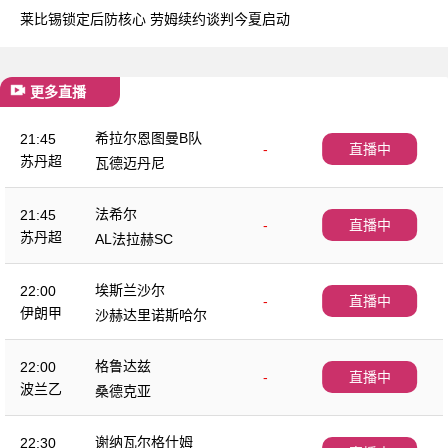
莱比锡锁定后防核心 劳姆续约谈判今夏启动
更多直播
希拉尔恩图曼B队
21:45
-
直播中
苏丹超
瓦德迈丹尼
法希尔
21:45
-
直播中
苏丹超
AL法拉赫SC
埃斯兰沙尔
22:00
-
直播中
伊朗甲
沙赫达里诺斯哈尔
格鲁达兹
22:00
-
直播中
波兰乙
桑德克亚
谢纳瓦尔格什姆
22:30