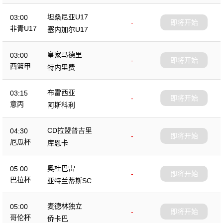
坦桑尼亚U17
03:00
-
即将开始
非青U17
塞内加尔U17
皇家马德里
03:00
-
即将开始
西篮甲
特内里费
布雷西亚
03:15
-
即将开始
意丙
阿斯科利
CD拉盟普吉里
04:30
-
即将开始
厄瓜杯
库恩卡
奥杜巴雷
05:00
-
即将开始
巴拉杯
亚特兰蒂斯SC
麦德林独立
05:00
-
即将开始
哥伦杯
侨卡巴