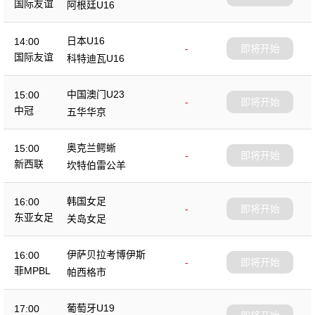
国际友谊
阿根廷U16
日本U16
14:00
-
即将开始
国际友谊
科特迪瓦U16
中国澳门U23
15:00
-
即将开始
中冠
五华华京
奥克兰鳄蜥
15:00
-
即将开始
新西联
坎特伯雷公羊
韩国女足
16:00
-
即将开始
东亚女足
关岛女足
伊萨贝拉考博伊斯
16:00
-
即将开始
菲MPBL
帕西格市
葡萄牙U19
17:00