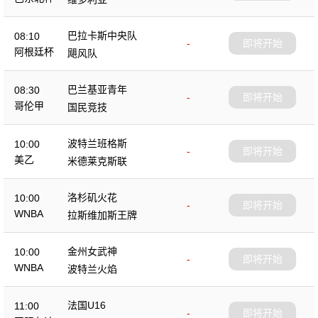
巴拉卡斯中央队
08:10
-
即将开始
阿根廷杯
飓风队
巴兰基亚青年
08:30
-
即将开始
哥伦甲
国民竞技
波特兰班格斯
10:00
-
即将开始
美乙
米德莱克斯联
洛杉矶火花
10:00
-
即将开始
WNBA
拉斯维加斯王牌
金州女武神
10:00
-
即将开始
WNBA
波特兰火焰
法国U16
11:00
-
即将开始