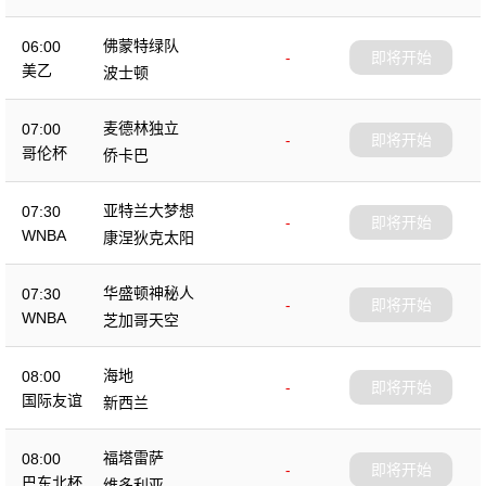
佛蒙特绿队
06:00
-
即将开始
美乙
波士顿
麦德林独立
07:00
-
即将开始
哥伦杯
侨卡巴
亚特兰大梦想
07:30
-
即将开始
WNBA
康涅狄克太阳
华盛顿神秘人
07:30
-
即将开始
WNBA
芝加哥天空
海地
08:00
-
即将开始
国际友谊
新西兰
福塔雷萨
08:00
-
即将开始
巴东北杯
维多利亚