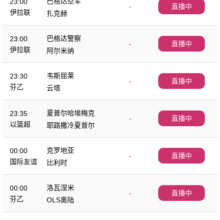
巴格达空军
23:00
-
直播中
伊拉联
扎克赫
巴格达警察
23:00
-
直播中
伊拉联
阿尔米纳
韦斯屈莱
23:30
-
直播中
芬乙
云塔
夏普尔哈埃梅克
23:35
-
直播中
以篮超
耶路撒冷夏普尔
克罗地亚
00:00
-
直播中
国际友谊
比利时
洛瓦涅米
00:00
-
直播中
芬乙
OLS奥陆