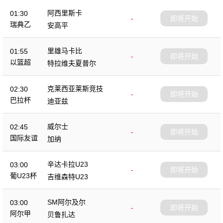
阿西里斯卡
01:30
-
即将开始
瑞典乙
安高平
里雄马卡比
01:55
-
即将开始
以篮超
特拉维夫夏普尔
克莱西亚莱斯竞技
02:30
-
即将开始
巴拉杯
迪亚兹
威尔士
02:45
-
即将开始
国际友谊
加纳
辛达卡拉U23
03:00
-
即将开始
葡U23杯
吉维森特U23
SM阿尔及尔
03:00
-
即将开始
阿尔甲
贝鲁扎达