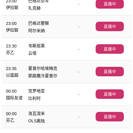
巴格达空军
23:00
-
直播中
伊拉联
扎克赫
巴格达警察
23:00
-
直播中
伊拉联
阿尔米纳
韦斯屈莱
23:30
-
直播中
芬乙
云塔
夏普尔哈埃梅克
23:35
-
直播中
以篮超
耶路撒冷夏普尔
克罗地亚
00:00
-
直播中
国际友谊
比利时
洛瓦涅米
00:00
-
直播中
芬乙
OLS奥陆