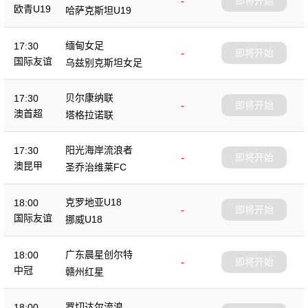
-
即将开始
欧青U19
哈萨克斯坦U19
缅甸女足
17:30
-
即将开始
国际友谊
乌兹别克斯坦女足
贝尔康纳联
17:30
-
即将开始
澳首超
塔格拉诺联
阳光海岸流浪者
17:30
-
即将开始
澳昆甲
圣乔治维莱FC
克罗地亚U18
18:00
-
即将开始
国际友谊
挪威U18
广东晨星创尔特
18:00
-
即将开始
中冠
赣州红星
罗切达尔流浪
18:00