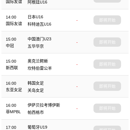
国际友谊
阿根廷U16
日本U16
14:00
-
即将开始
国际友谊
科特迪瓦U16
中国澳门U23
15:00
-
即将开始
中冠
五华华京
奥克兰鳄蜥
15:00
-
即将开始
新西联
坎特伯雷公羊
韩国女足
16:00
-
即将开始
东亚女足
关岛女足
伊萨贝拉考博伊斯
16:00
-
即将开始
菲MPBL
帕西格市
葡萄牙U19
17:00