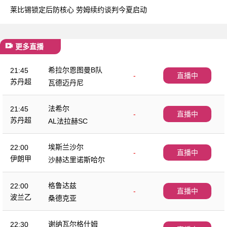
莱比锡锁定后防核心 劳姆续约谈判今夏启动
更多直播
希拉尔恩图曼B队
21:45
-
直播中
苏丹超
瓦德迈丹尼
法希尔
21:45
-
直播中
苏丹超
AL法拉赫SC
埃斯兰沙尔
22:00
-
直播中
伊朗甲
沙赫达里诺斯哈尔
格鲁达兹
22:00
-
直播中
波兰乙
桑德克亚
谢纳瓦尔格什姆
22:30