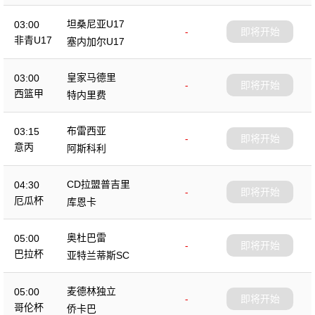
坦桑尼亚U17
03:00
-
即将开始
非青U17
塞内加尔U17
皇家马德里
03:00
-
即将开始
西篮甲
特内里费
布雷西亚
03:15
-
即将开始
意丙
阿斯科利
CD拉盟普吉里
04:30
-
即将开始
厄瓜杯
库恩卡
奥杜巴雷
05:00
-
即将开始
巴拉杯
亚特兰蒂斯SC
麦德林独立
05:00
-
即将开始
哥伦杯
侨卡巴