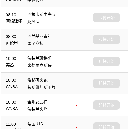
巴拉卡斯中央队
08:10
-
即将开始
阿根廷杯
飓风队
巴兰基亚青年
08:30
-
即将开始
哥伦甲
国民竞技
波特兰班格斯
10:00
-
即将开始
美乙
米德莱克斯联
洛杉矶火花
10:00
-
即将开始
WNBA
拉斯维加斯王牌
金州女武神
10:00
-
即将开始
WNBA
波特兰火焰
法国U16
11:00
-
即将开始