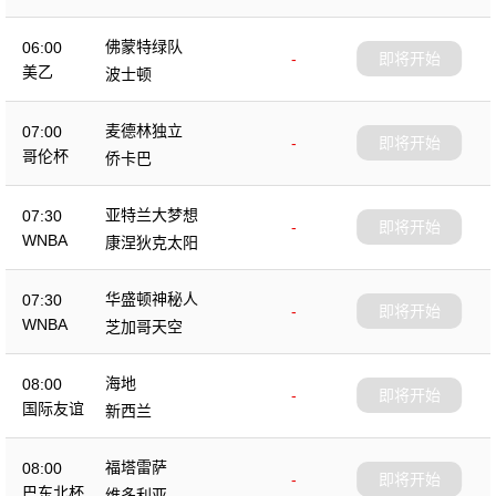
佛蒙特绿队
06:00
-
即将开始
美乙
波士顿
麦德林独立
07:00
-
即将开始
哥伦杯
侨卡巴
亚特兰大梦想
07:30
-
即将开始
WNBA
康涅狄克太阳
华盛顿神秘人
07:30
-
即将开始
WNBA
芝加哥天空
海地
08:00
-
即将开始
国际友谊
新西兰
福塔雷萨
08:00
-
即将开始
巴东北杯
维多利亚