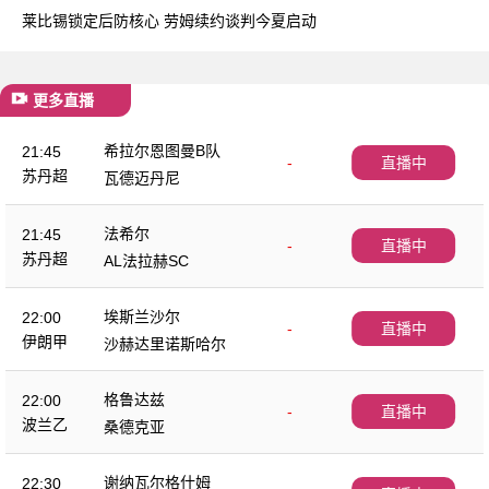
莱比锡锁定后防核心 劳姆续约谈判今夏启动
更多直播
希拉尔恩图曼B队
21:45
-
直播中
苏丹超
瓦德迈丹尼
法希尔
21:45
-
直播中
苏丹超
AL法拉赫SC
埃斯兰沙尔
22:00
-
直播中
伊朗甲
沙赫达里诺斯哈尔
格鲁达兹
22:00
-
直播中
波兰乙
桑德克亚
谢纳瓦尔格什姆
22:30