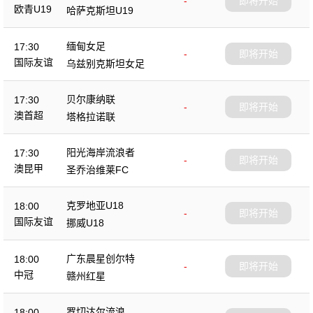
-
即将开始
欧青U19
哈萨克斯坦U19
缅甸女足
17:30
-
即将开始
国际友谊
乌兹别克斯坦女足
贝尔康纳联
17:30
-
即将开始
澳首超
塔格拉诺联
阳光海岸流浪者
17:30
-
即将开始
澳昆甲
圣乔治维莱FC
克罗地亚U18
18:00
-
即将开始
国际友谊
挪威U18
广东晨星创尔特
18:00
-
即将开始
中冠
赣州红星
罗切达尔流浪
18:00