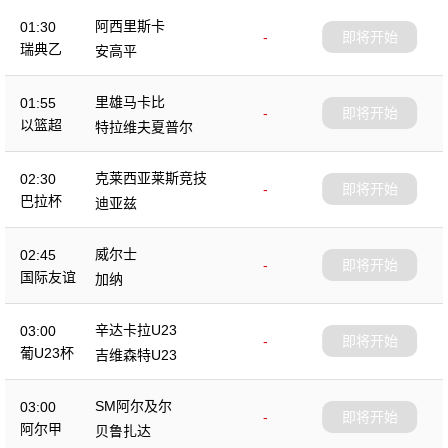
阿西里斯卡
01:30
-
即将开始
瑞典乙
安高平
里雄马卡比
01:55
-
即将开始
以篮超
特拉维夫夏普尔
克莱西亚莱斯竞技
02:30
-
即将开始
巴拉杯
迪亚兹
威尔士
02:45
-
即将开始
国际友谊
加纳
辛达卡拉U23
03:00
-
即将开始
葡U23杯
吉维森特U23
SM阿尔及尔
03:00
-
即将开始
阿尔甲
贝鲁扎达