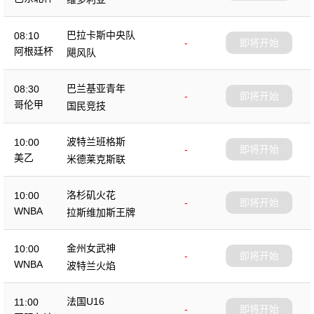
巴拉卡斯中央队
08:10
-
即将开始
阿根廷杯
飓风队
巴兰基亚青年
08:30
-
即将开始
哥伦甲
国民竞技
波特兰班格斯
10:00
-
即将开始
美乙
米德莱克斯联
洛杉矶火花
10:00
-
即将开始
WNBA
拉斯维加斯王牌
金州女武神
10:00
-
即将开始
WNBA
波特兰火焰
法国U16
11:00
-
即将开始