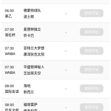
佛蒙特绿队
06:00
-
即将开始
美乙
波士顿
麦德林独立
07:00
-
即将开始
哥伦杯
侨卡巴
亚特兰大梦想
07:30
-
即将开始
WNBA
康涅狄克太阳
华盛顿神秘人
07:30
-
即将开始
WNBA
芝加哥天空
海地
08:00
-
即将开始
国际友谊
新西兰
福塔雷萨
08:00
-
即将开始
巴东北杯
维多利亚