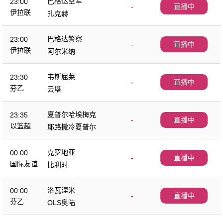
巴格达空军
23:00
-
直播中
伊拉联
扎克赫
巴格达警察
23:00
-
直播中
伊拉联
阿尔米纳
韦斯屈莱
23:30
-
直播中
芬乙
云塔
夏普尔哈埃梅克
23:35
-
直播中
以篮超
耶路撒冷夏普尔
克罗地亚
00:00
-
直播中
国际友谊
比利时
洛瓦涅米
00:00
-
直播中
芬乙
OLS奥陆