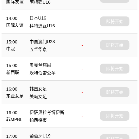
国际友谊
阿根廷U16
日本U16
14:00
-
即将开始
国际友谊
科特迪瓦U16
中国澳门U23
15:00
-
即将开始
中冠
五华华京
奥克兰鳄蜥
15:00
-
即将开始
新西联
坎特伯雷公羊
韩国女足
16:00
-
即将开始
东亚女足
关岛女足
伊萨贝拉考博伊斯
16:00
-
即将开始
菲MPBL
帕西格市
葡萄牙U19
17:00