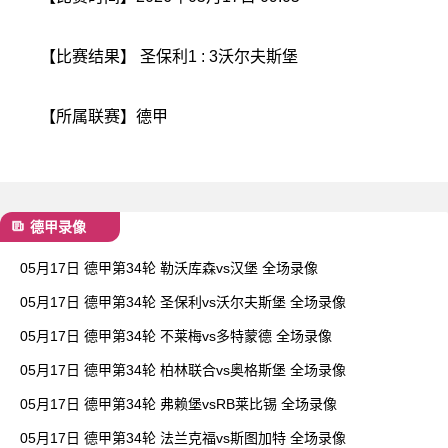
【比赛结果】 圣保利1 : 3沃尔夫斯堡
【所属联赛】
德甲
德甲录像
05月17日 德甲第34轮 勒沃库森vs汉堡 全场录像
05月17日 德甲第34轮 圣保利vs沃尔夫斯堡 全场录像
05月17日 德甲第34轮 不莱梅vs多特蒙德 全场录像
05月17日 德甲第34轮 柏林联合vs奥格斯堡 全场录像
05月17日 德甲第34轮 弗赖堡vsRB莱比锡 全场录像
05月17日 德甲第34轮 法兰克福vs斯图加特 全场录像