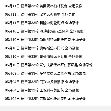
05月11日 德甲第33轮 美因茨vs柏林联合 全场录像
05月11日 德甲第33轮 汉堡vs弗赖堡 全场录像
05月11日 德甲第33轮 科隆vs海登海姆 全场录像
05月10日 德甲第33轮 RB莱比锡vs圣保利 全场录像
05月10日 德甲第33轮 斯图加特vs勒沃库森 全场录像
05月10日 德甲第33轮 奥格斯堡vs门兴 全场录像
05月10日 德甲第33轮 霍芬海姆vs不莱梅 全场录像
05月10日 德甲第33轮 沃尔夫斯堡vs拜仁慕尼黑 全场录像
05月09日 德甲第33轮 多特蒙德vs法兰克福 全场录像
05月04日 德甲第32轮 门兴vs多特蒙德 全场录像
05月04日 德甲第32轮 圣保利vs美因茨 全场录像
05月04日 德甲第32轮 弗赖堡vs沃尔夫斯堡 全场录像