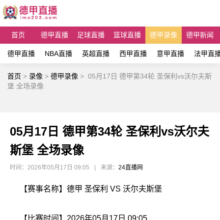
首页
德甲直播
足球直播
篮球直播
德甲录像
德甲新闻
德甲直播
NBA直播
英超直播
西甲直播
意甲直播
法甲直
首页
>
录像
>
德甲录像
>
05月17日 德甲第34轮 圣保利vs沃尔夫斯
堡 全场录像
05月17日 德甲第34轮 圣保利vs沃尔夫
斯堡 全场录像
时间：2026年05月17日 09:05
|
来源：
24直播网
【赛事名称】德甲 圣保利 VS 沃尔夫斯堡
【比赛时间】2026年05月17日 09:05