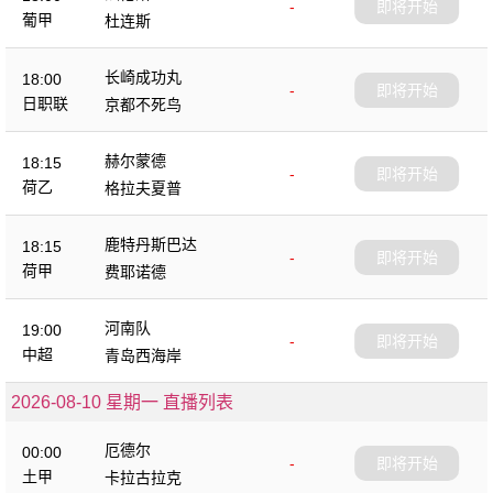
-
即将开始
葡甲
杜连斯
长崎成功丸
18:00
-
即将开始
日职联
京都不死鸟
赫尔蒙德
18:15
-
即将开始
荷乙
格拉夫夏普
鹿特丹斯巴达
18:15
-
即将开始
荷甲
费耶诺德
河南队
19:00
-
即将开始
中超
青岛西海岸
2026-08-10 星期一 直播列表
厄德尔
00:00
-
即将开始
土甲
卡拉古拉克