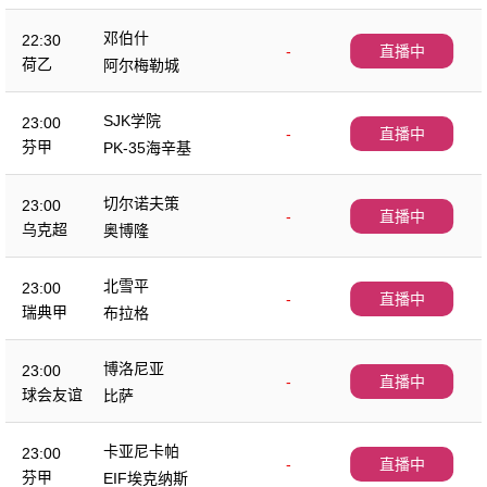
邓伯什
22:30
-
直播中
荷乙
阿尔梅勒城
SJK学院
23:00
-
直播中
芬甲
PK-35海辛基
切尔诺夫策
23:00
-
直播中
乌克超
奥博隆
北雪平
23:00
-
直播中
瑞典甲
布拉格
博洛尼亚
23:00
-
直播中
球会友谊
比萨
卡亚尼卡帕
23:00
-
直播中
芬甲
EIF埃克纳斯