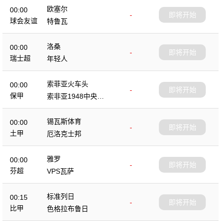
欧塞尔
00:00
-
即将开始
球会友谊
特鲁瓦
洛桑
00:00
-
即将开始
瑞士超
年轻人
索菲亚火车头
00:00
-
即将开始
保甲
索非亚1948中央陆
军
锡瓦斯体育
00:00
-
即将开始
土甲
厄洛克士邦
雅罗
00:00
-
即将开始
芬超
VPS瓦萨
标准列日
00:15
-
即将开始
比甲
色格拉布鲁日