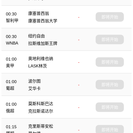
康塞普西翁
00:30
-
即将开始
智利甲
康塞普西翁大学
纽约自由
00:30
-
即将开始
WNBA
拉斯维加斯王牌
奥地利维也纳
01:00
-
即将开始
奥甲
LASK林茨
波尔图
01:00
-
即将开始
葡超
艾华卡
莫斯科斯巴达
01:00
-
即将开始
俄超
克拉斯诺达尔
克里斯蒂安松
01:15
-
即将开始