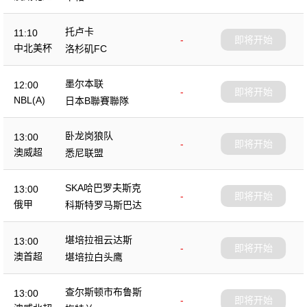
托卢卡
11:10
-
即将开始
中北美杯
洛杉矶FC
墨尔本联
12:00
-
即将开始
NBL(A)
日本B聯賽聯隊
卧龙岗狼队
13:00
-
即将开始
澳威超
悉尼联盟
SKA哈巴罗夫斯克
13:00
-
即将开始
俄甲
科斯特罗马斯巴达
堪培拉祖云达斯
13:00
-
即将开始
澳首超
堪培拉白头鹰
查尔斯顿市布鲁斯
13:00
-
即将开始