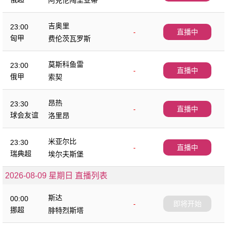
阿克伦陶里亚蒂
吉奥里
23:00
-
直播中
匈甲
费伦茨瓦罗斯
莫斯科鱼雷
23:00
-
直播中
俄甲
索契
昂热
23:30
-
直播中
球会友谊
洛里昂
米亚尔比
23:30
-
直播中
瑞典超
埃尔夫斯堡
2026-08-09 星期日 直播列表
斯达
00:00
-
即将开始
挪超
腓特烈斯塔