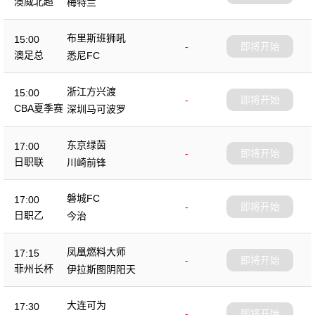
澳威北超
梅特兰
布里斯班狮吼
15:00
-
即将开始
澳足总
悉尼FC
浙江方兴渡
15:00
-
即将开始
CBA夏季赛
深圳马可波罗
东京绿茵
17:00
-
即将开始
日职联
川崎前锋
磐城FC
17:00
-
即将开始
日职乙
今治
凤凰燃料大师
17:15
-
即将开始
菲州长杯
伊拉斯图阴阳天
大连可为
17:30
-
即将开始