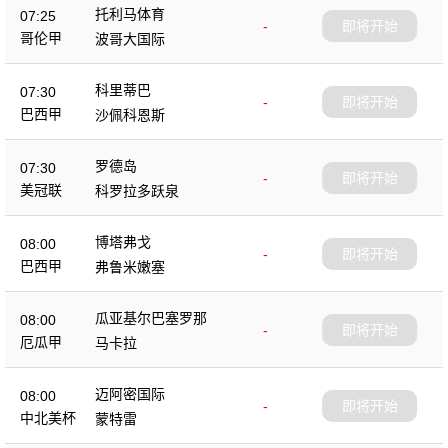
托利马体育
07:25
-
即将开始
哥伦甲
波哥大国际
科里蒂巴
07:30
-
即将开始
巴西甲
沙佩科恩斯
罗德岛
07:30
-
即将开始
美冠联
科罗拉多跃泉
博塔弗戈
08:00
-
即将开始
巴西甲
弗鲁米嫩塞
瓜亚基尔巴塞罗那
08:00
-
即将开始
厄瓜甲
马卡拉
迈阿密国际
08:00
-
即将开始
中北美杯
蒙特雷