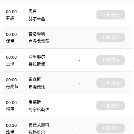
奥卢
00:00
-
即将开始
芬超
赫尔辛基
查洛摩利
00:00
-
即将开始
保甲
卢多戈雷茨
沙里耶尔
00:00
-
即将开始
土甲
慕拉斯堡
霍森斯
00:00
-
即将开始
丹麦超
布隆德比
韦莱斯
00:00
-
即将开始
俄甲
列宁格勒达
安德莱赫特
00:30
-
即将开始
比甲
拉路维尔