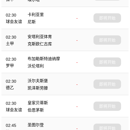
卡利亚里
02:30
-
即将开始
球会友谊
尼斯
安塔利亚体育
02:30
-
即将开始
土甲
克斯欧仁古库
布加勒斯特迪纳摩
02:30
-
即将开始
罗甲
沃伦塔利
沃尔夫斯堡
02:30
-
即将开始
德乙
凯泽斯劳滕
皇家贝蒂斯
02:30
-
即将开始
球会友谊
伯恩茅斯
圣图尔登
02:45
-
即将开始