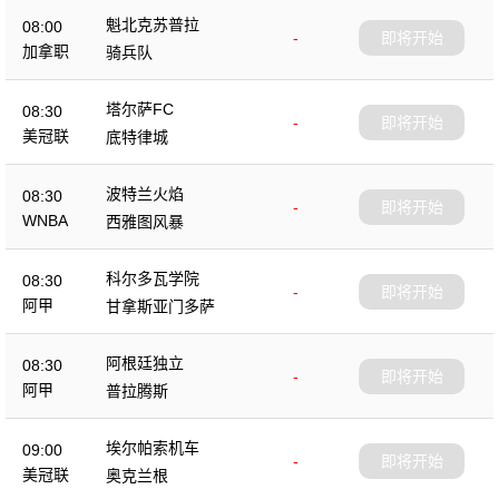
魁北克苏普拉
08:00
-
即将开始
加拿职
骑兵队
塔尔萨FC
08:30
-
即将开始
美冠联
底特律城
波特兰火焰
08:30
-
即将开始
WNBA
西雅图风暴
科尔多瓦学院
08:30
-
即将开始
阿甲
甘拿斯亚门多萨
阿根廷独立
08:30
-
即将开始
阿甲
普拉腾斯
埃尔帕索机车
09:00
-
即将开始
美冠联
奥克兰根