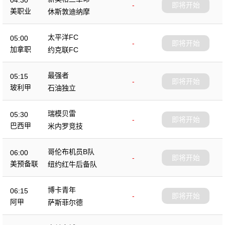
-
即将开始
美职业
休斯敦迪纳摩
太平洋FC
05:00
-
即将开始
加拿职
约克联FC
最强者
05:15
-
即将开始
玻利甲
石油独立
瑞模贝雷
05:30
-
即将开始
巴西甲
米内罗竞技
哥伦布机员B队
06:00
-
即将开始
美预备联
纽约红牛后备队
博卡青年
06:15
-
即将开始
阿甲
萨斯菲尔德