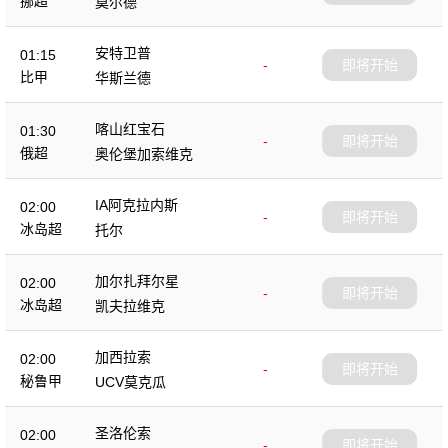
挪超
莫尔德
安特卫普
01:15
-
即将开始
比甲
华斯兰德
喀山红宝石
01:30
-
即将开始
俄超
奥伦堡加索维克
IA阿克拉内斯
02:00
-
即将开始
冰岛超
托尔
加尔扎拜尔星
02:00
-
即将开始
冰岛超
凯夫拉维克
加西拉索
02:00
-
即将开始
秘鲁甲
UCV莫克瓜
圣洛伦索
02:00
-
即将开始