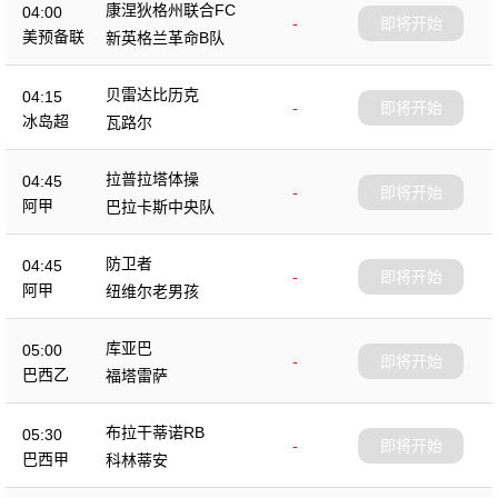
康涅狄格州联合FC
04:00
-
即将开始
美预备联
新英格兰革命B队
贝雷达比历克
04:15
-
即将开始
冰岛超
瓦路尔
拉普拉塔体操
04:45
-
即将开始
阿甲
巴拉卡斯中央队
防卫者
04:45
-
即将开始
阿甲
纽维尔老男孩
库亚巴
05:00
-
即将开始
巴西乙
福塔雷萨
布拉干蒂诺RB
05:30
-
即将开始
巴西甲
科林蒂安