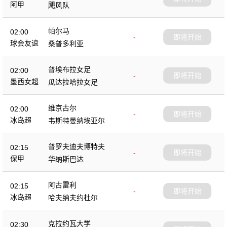
阿甲
飓风队
帕尔马
02:00
-
即将开始
球会友谊
桑普多利亚
普埃布拉女足
02:00
-
即将开始
墨西女超
瓜达拉哈拉女足
维京古尔
02:00
-
即将开始
冰岛超
韦斯特曼纳埃亚尔
普罗夫迪夫博特夫
02:15
-
即将开始
保甲
华纳斯巴达
阿古雷利
02:15
-
即将开始
冰岛超
哈夫纳夫约杜尔
克拉约瓦大学
02:30