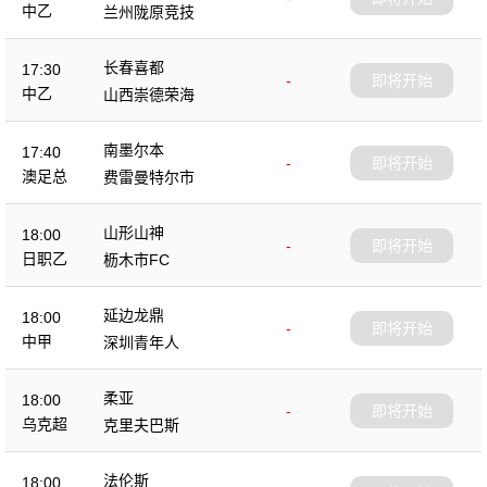
中乙
兰州陇原竞技
长春喜都
17:30
-
即将开始
中乙
山西崇德荣海
南墨尔本
17:40
-
即将开始
澳足总
费雷曼特尔市
山形山神
18:00
-
即将开始
日职乙
枥木市FC
延边龙鼎
18:00
-
即将开始
中甲
深圳青年人
柔亚
18:00
-
即将开始
乌克超
克里夫巴斯
法伦斯
18:00