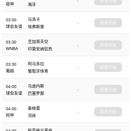
-
即将开始
荷甲
海牙
马洛卡
03:00
-
即将开始
球会友谊
埃弗斯堡
芝加哥天空
03:30
-
即将开始
WNBA
印第安纳狂热
阿马多拉
03:30
-
即将开始
葡超
葡萄牙体育
乌迪内斯
04:00
-
即将开始
球会友谊
巴塞罗那
泰格雷
04:00
-
即将开始
阿甲
河床
新英格兰革命
04:30