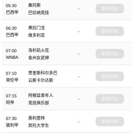
桑托斯
05:30
-
即将开始
巴西甲
巴拉纳竞技
弗拉门戈
06:30
-
即将开始
巴西甲
维多利亚
洛杉矶火花
07:00
-
即将开始
WNBA
金州女武神
贾奎斯科尔多巴
07:10
-
即将开始
哥伦甲
云斯卡尔达斯
阿根廷青年人
07:15
-
即将开始
阿甲
竞技俱乐部
奥利恩特
07:30
-
即将开始
玻利甲
宾托大学生