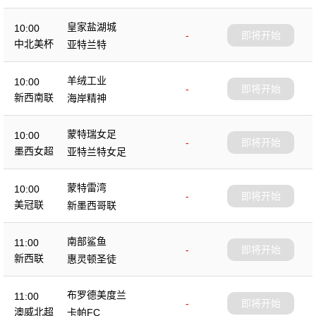
皇家盐湖城
10:00
-
即将开始
中北美杯
亚特兰特
羊绒工业
10:00
-
即将开始
新西南联
海岸精神
蒙特瑞女足
10:00
-
即将开始
墨西女超
亚特兰特女足
蒙特雷湾
10:00
-
即将开始
美冠联
新墨西哥联
南部鲨鱼
11:00
-
即将开始
新西联
惠灵顿圣徒
布罗德美度兰
11:00
-
即将开始
澳威北超
卡帕FC