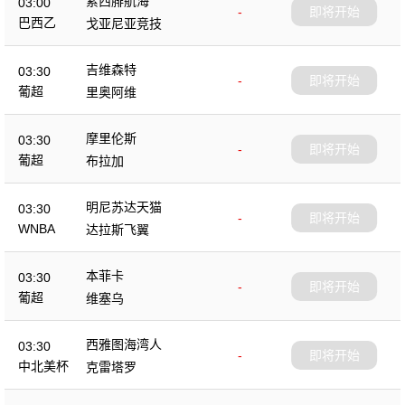
累西腓航海
03:00
-
即将开始
巴西乙
戈亚尼亚竞技
吉维森特
03:30
-
即将开始
葡超
里奥阿维
摩里伦斯
03:30
-
即将开始
葡超
布拉加
明尼苏达天猫
03:30
-
即将开始
WNBA
达拉斯飞翼
本菲卡
03:30
-
即将开始
葡超
维塞乌
西雅图海湾人
03:30
-
即将开始
中北美杯
克雷塔罗