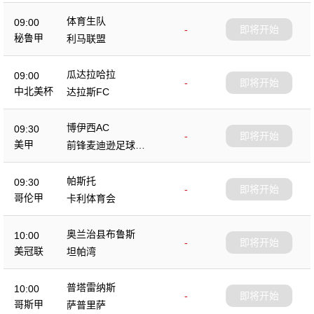
体育生队
09:00
-
即将开始
秘鲁甲
利马联盟
瓜达拉哈拉
09:00
-
即将开始
中北美杯
达拉斯FC
博伊西AC
09:30
-
即将开始
美甲
前锋麦迪逊足球俱
乐部
帕斯托
09:30
-
即将开始
哥伦甲
卡利体育会
奥兰治县布鲁斯
10:00
-
即将开始
美冠联
坦帕湾
普塔雷纳斯
10:00
-
即将开始
哥斯甲
萨普里萨