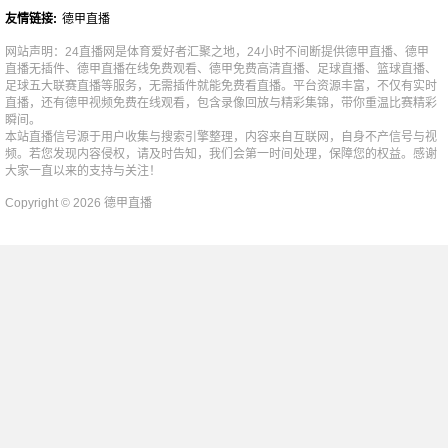
友情链接:
德甲直播
网站声明：24直播网是体育爱好者汇聚之地，24小时不间断提供德甲直播、德甲
直播无插件、德甲直播在线免费观看、德甲免费高清直播、足球直播、篮球直播、
足球五大联赛直播等服务，无需插件就能免费看直播。平台资源丰富，不仅有实时
直播，还有德甲视频免费在线观看，包含录像回放与精彩集锦，带你重温比赛精彩
瞬间。
本站直播信号源于用户收集与搜索引擎整理，内容来自互联网，自身不产信号与视
频。若您发现内容侵权，请及时告知，我们会第一时间处理，保障您的权益。感谢
大家一直以来的支持与关注！
Copyright © 2026 德甲直播