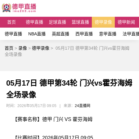
首页
德甲直播
足球直播
篮球直播
德甲录像
德甲新闻
德甲直播
NBA直播
英超直播
西甲直播
意甲直播
法甲直
首页
>
录像
>
德甲录像
>
05月17日 德甲第34轮 门兴vs霍芬海姆
全场录像
05月17日 德甲第34轮 门兴vs霍芬海姆
全场录像
时间：2026年05月17日 09:05
|
来源：
24直播网
【赛事名称】德甲 门兴 VS 霍芬海姆
【比赛时间】2026年05月17日 09:05