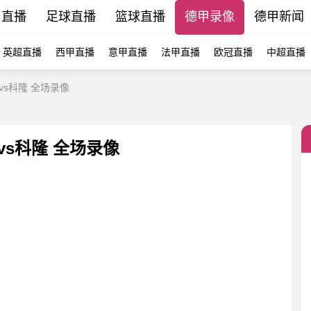
甲直播
足球直播
篮球直播
德甲录像
德甲新闻
英超直播
西甲直播
意甲直播
法甲直播
欧冠直播
中超直播
vs科隆 全场录像
黑vs科隆 全场录像