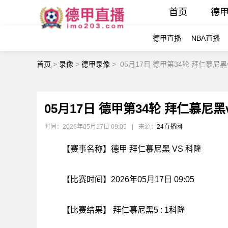
首页
德
德甲直播
NBA直播
首页
>
录像
>
德甲录像
>
05月17日 德甲第34轮 拜仁慕尼黑
05月17日 德甲第34轮 拜仁慕尼
时间：2026年05月17日 09:05
|
来源：
24直播网
【赛事名称】德甲 拜仁慕尼黑 VS 科隆
【比赛时间】2026年05月17日 09:05
【比赛结果】 拜仁慕尼黑5 : 1科隆